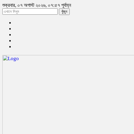
শুক্রবার, ০৭ অগাস্ট ২০২৬, ০৭:৫৭ পূর্বাহ্ন
খুঁজুন