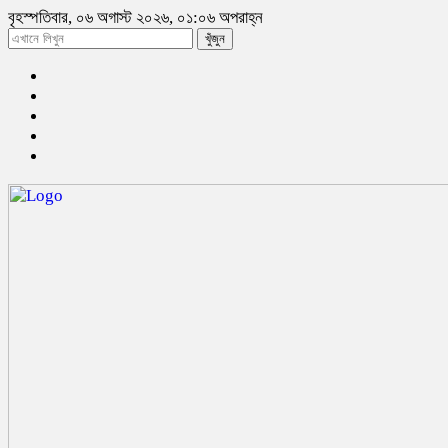
বৃহস্পতিবার, ০৬ অগাস্ট ২০২৬, ০১:০৬ অপরাহ্ন
খুঁজুন