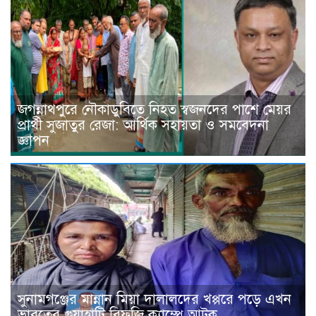
জগন্নাথপুরে নৌকাডুবিতে নিহত স্বজনদের পাশে মেয়র
প্রার্থী সুজাতুর রেজা: আর্থিক সহায়তা ও সমবেদনা
জ্ঞাপন
সুনামগঞ্জের মান্নান মিয়া দালালদের খপ্পরে পড়ে এখন
ভারতের গুয়াহাটি রিফুজি ক্যাম্পে আটক