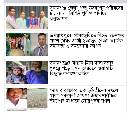
সুনামগঞ্জ জেলা পূজা উদযাপন পরিষদের
৮১ সদস্য বিশিষ্ঠ পূর্ণাঙ্গ কমিটির
অনুমোদন
জগন্নাথপুরে নৌকাডুবিতে নিহত স্বজনদের
পাশে মেয়র প্রার্থী সুজাতুর রেজা: আর্থিক
সহায়তা ও সমবেদনা জ্ঞাপন
সুনামগঞ্জের মান্নান মিয়া দালালদের
খপ্পরে পড়ে এখন ভারতের গুয়াহাটি
রিফুজি ক্যাম্পে আটক
দোয়ারাবাজারে এক ভূমিহীনের দখলে
থাকা সরকারী জায়গা প্রভাবশালীচক্র
স্টাম্পের মাধ্যমে জোরপূর্বক দখল
সুনামগঞ্জের দিরাই বাসস্ট্রেশনে পুলিশের
অভিযানে ৪০০ পিস ইয়াবাসহ ২ জন
আটক