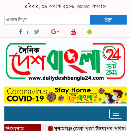
রবিবার, ০৯ অগাস্ট ২০২৬, ০৪:৪৫ অপরাহ্ন
খুঁজুন
Toggle
naviga
শিরোনাম:
সুনামগঞ্জ জেলা পূজা উদযাপন পরিষদের ৮১ সদস