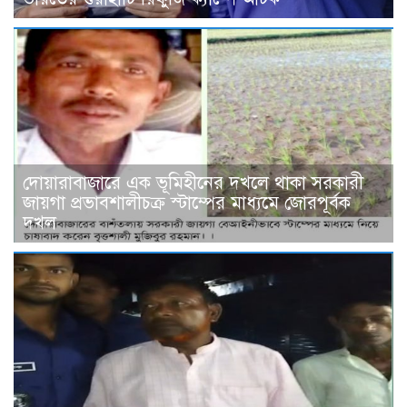
দোয়ারাবাজারে এক ভূমিহীনের দখলে থাকা সরকারী
জায়গা প্রভাবশালীচক্র স্টাম্পের মাধ্যমে জোরপূর্বক
দখল