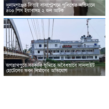
সুনামগঞ্জের দিরাই বাসস্ট্রেশনে পুলিশের অভিযানে
৪০০ পিস ইয়াবাসহ ২ জন আটক
জগন্নাথপুরে সরকারি ভূমিতে অবৈধভাবে সানলাইট
হোটেলের ভবন নির্মাণের অভিযোগ