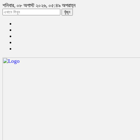
শনিবার, ০৮ অগাস্ট ২০২৬, ০৫:৪৯ অপরাহ্ন
খুঁজুন