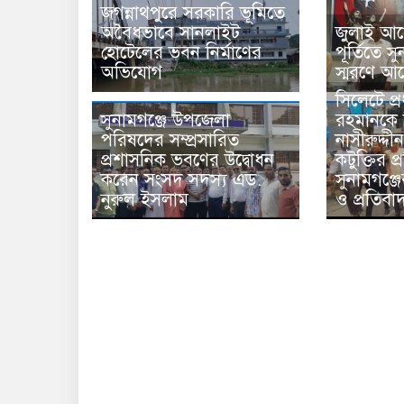
জগন্নাথপুরে সরকারি ভূমিতে
অবৈধভাবে সানলাইট
জুলাই আন
হোটেলের ভবন নির্মাণের
পূর্তিতে 
অভিযোগ
স্মরণে আ
সিলেটে প্র
সুনামগঞ্জে উপজেলা
রহমানকে 
পরিষদের সম্প্রসারিত
নাসীরুদ্দী
প্রশাসনিক ভবণের উদ্বোধন
কটুক্তির প
করেন সংসদ সদস্য এড.
সুনামগঞ্জ
নুরুল ইসলাম
ও প্রতিবা