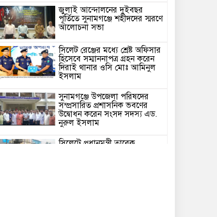
জুলাই আন্দোলনের দুইবছর
পূর্তিতে সুনামগঞ্জে শহীদদের স্মরণে
আলোচনা সভা
সিলেট রেঞ্জের মধ্যে শ্রেষ্ট অফিসার
হিসেবে সম্মাননাপত্র গ্রহন করেন
দিরাই থানার ওসি মোঃ আমিনুল
ইসলাম
সুনামগঞ্জে উপজেলা পরিষদের
সম্প্রসারিত প্রশাসনিক ভবণের
উদ্বোধন করেন সংসদ সদস্য এড.
নুরুল ইসলাম
সিলেটে প্রধানমন্ত্রী তারেক
রহমানকে নিয়ে এনসিপির
নাসীরুদ্দীন ও সার্জিসের কটুক্তির
প্রতিবাদে সুনামগঞ্জের বিক্ষোভ
মিছিল ও প্রতিবাদ সভা
জগন্নাথপুরে ধর্মীয় অনুষ্ঠান থেকে
বাড়ি ফেরার পথে হাওরে নৌকা
ডুবে ৪জন নিখোঁজ,১ জনের লাশ