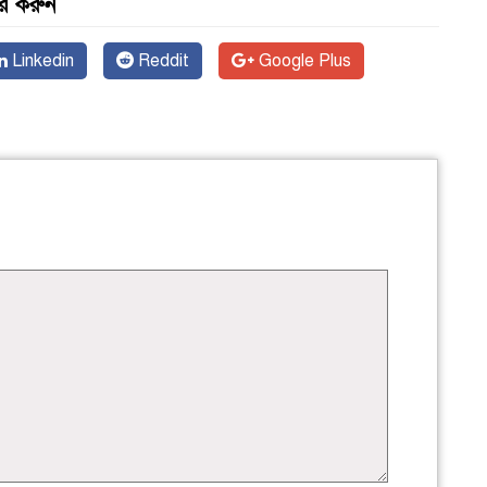
র করুন
Linkedin
Reddit
Google Plus