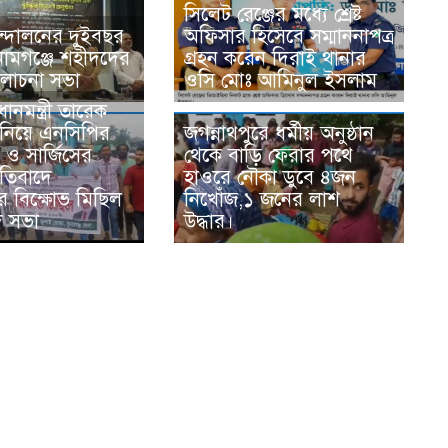
সিলেট রেঞ্জের মধ্যে শ্রেষ্ট
্দোলনের দুইবছর
অফিসার হিসেবে সম্মাননাপত্র
সুনামগঞ্জে শহীদদের
গ্রহন করেন দিরাই থানার
লোচনা সভা
ওসি মোঃ আমিনুল ইসলাম
ধানমন্ত্রী তারেক
নিয়ে এনসিপির
জগন্নাথপুরে ধর্মীয় অনুষ্ঠান
ন ও সার্জিসের
থেকে বাড়ি ফেরার পথে
্রতিবাদে
হাওরে নৌকা ডুবে ৪জন
ের বিক্ষোভ মিছিল
নিখোঁজ,১ জনের লাশ
দ সভা
উদ্ধার।