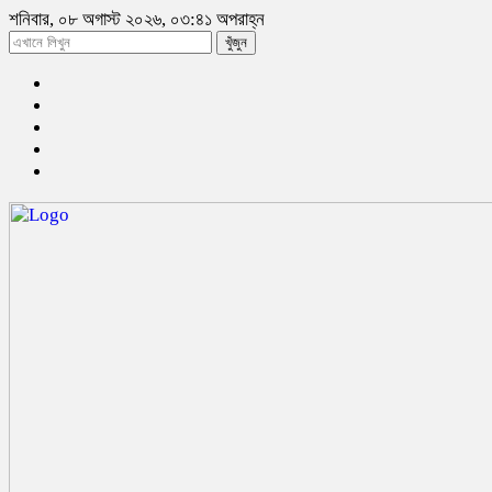
শনিবার, ০৮ অগাস্ট ২০২৬, ০৩:৪১ অপরাহ্ন
খুঁজুন