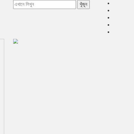
খুঁজুন