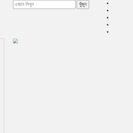
খুঁজুন