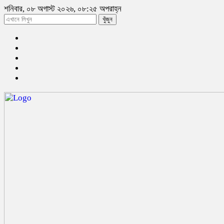
শনিবার, ০৮ অগাস্ট ২০২৬, ০৮:২৫ অপরাহ্ন
খুঁজুন