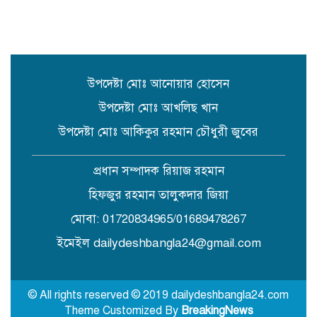
সিলেটে প্রধানমন্ত্রী তারেক রহমানকে
নিয়ে এনসিপির নাসীরুদ্দীন ও সার্জিসের
কটুক্তির প্রতিবাদে সুনামগঞ্জের বিক্ষোভ
মিছিল ও প্রতিবাদ সভা
উপদেষ্টা মোঃ আনোয়ার হোসেন
উপদেষ্টা মোঃ আখলিছ খান
উপদেষ্টা মোঃ আকিকুর রহমান চৌধুরী জুবের
প্রধান সম্পাদক রিয়াজ রহমান
হিফজুর রহমান তালুকদার জিয়া
মোবা: 01720834965/01689478267
ইমেইল dailydeshbangla24@gmail.com
© All rights reserved © 2019 dailydeshbangla24.com
Theme Customized By
BreakingNews