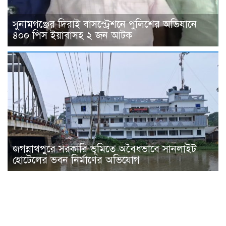
সুনামগঞ্জের দিরাই বাসস্ট্রেশনে পুলিশের অভিযানে
৪০০ পিস ইয়াবাসহ ২ জন আটক
জগন্নাথপুরে সরকারি ভূমিতে অবৈধভাবে সানলাইট
হোটেলের ভবন নির্মাণের অভিযোগ