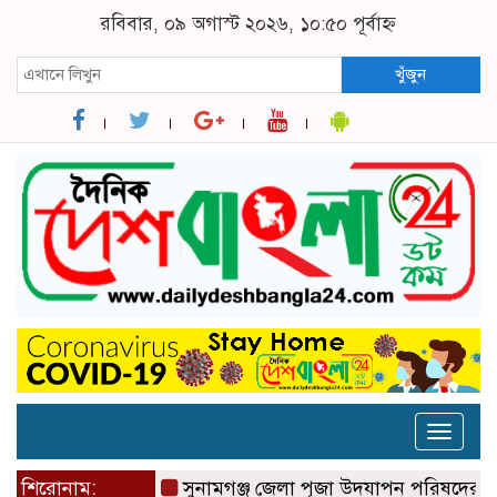
রবিবার, ০৯ অগাস্ট ২০২৬, ১০:৫০ পূর্বাহ্ন
খুঁজুন
Toggle
naviga
শিরোনাম:
সুনামগঞ্জ জেলা পূজা উদযাপন পরিষদের ৮১ সদস্য 