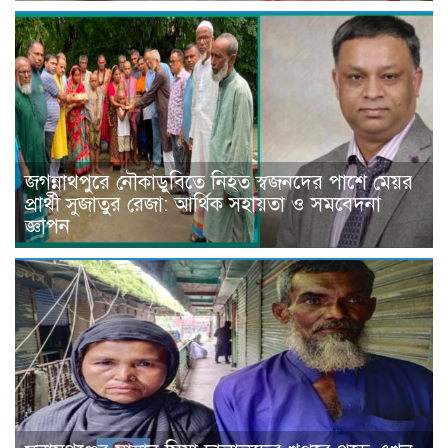
জগন্নাথপুরে নৌকাডুবিতে নিহত স্বজনদের পাশে মেয়র
প্রার্থী সুজাতুর রেজা: আর্থিক সহায়তা ও সমবেদনা
জ্ঞাপন