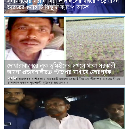
সুনামগঞ্জের মান্নান মিয়া দালালদের খপ্পরে পড়ে এখন
ভারতের গুয়াহাটি রিফুজি ক্যাম্পে আটক
দোয়ারাবাজারে এক ভূমিহীনের দখলে থাকা সরকারী
জায়গা প্রভাবশালীচক্র স্টাম্পের মাধ্যমে জোরপূর্বক
দখল