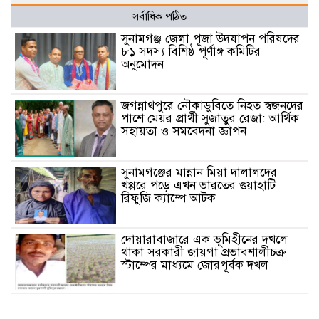
সর্বাধিক পঠিত
সুনামগঞ্জ জেলা পূজা উদযাপন পরিষদের
৮১ সদস্য বিশিষ্ঠ পূর্ণাঙ্গ কমিটির
অনুমোদন
জগন্নাথপুরে নৌকাডুবিতে নিহত স্বজনদের
পাশে মেয়র প্রার্থী সুজাতুর রেজা: আর্থিক
সহায়তা ও সমবেদনা জ্ঞাপন
সুনামগঞ্জের মান্নান মিয়া দালালদের
খপ্পরে পড়ে এখন ভারতের গুয়াহাটি
রিফুজি ক্যাম্পে আটক
দোয়ারাবাজারে এক ভূমিহীনের দখলে
থাকা সরকারী জায়গা প্রভাবশালীচক্র
স্টাম্পের মাধ্যমে জোরপূর্বক দখল
সুনামগঞ্জের দিরাই বাসস্ট্রেশনে পুলিশের
অভিযানে ৪০০ পিস ইয়াবাসহ ২ জন