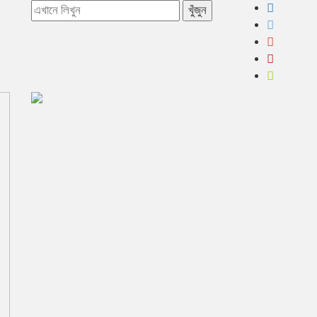
খুঁজুন