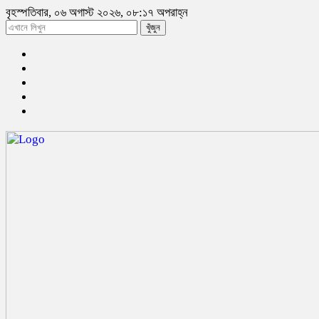
বৃহস্পতিবার, ০৬ অগাস্ট ২০২৬, ০৮:১৭ অপরাহ্ন
খুঁজুন