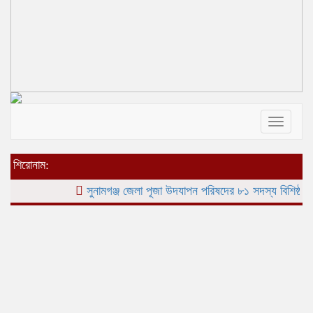
Toggle
navigat
শিরোনাম:
সুনামগঞ্জ জেলা পূজা উদযাপন পরিষদের ৮১ সদস্য বিশিষ্ঠ পূর্ণাঙ্গ 