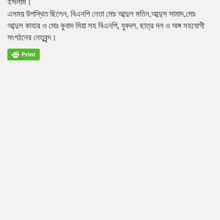
ইসলাম।
এসময় উপস্থিত ছিলেন, বিএনপি নেতা মোঃ আব্দুল মতিন,আব্দুস সামাদ,মোঃ
আব্দুল কাহার ও মোঃ কুবাদ মিয়া সহ বিএনপি, যুবদল, ছাত্র দল ও অঙ্গ সহযোগী
সংগঠনের নেতৃবৃন্দ।