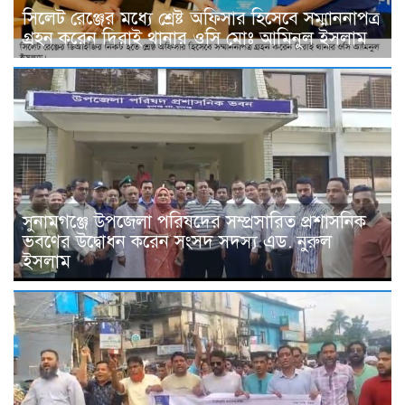
সিলেট রেঞ্জের মধ্যে শ্রেষ্ট অফিসার হিসেবে সম্মাননাপত্র
গ্রহন করেন দিরাই থানার ওসি মোঃ আমিনুল ইসলাম
সুনামগঞ্জে উপজেলা পরিষদের সম্প্রসারিত প্রশাসনিক
ভবণের উদ্বোধন করেন সংসদ সদস্য এড. নুরুল
ইসলাম