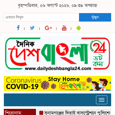
বৃহস্পতিবার, ০৬ অগাস্ট ২০২৬, ০৯:৩৯ অপরাহ্ন
খুঁজুন
Toggle
naviga
শিরোনাম:
সুনামগঞ্জের দিরাই বাসস্ট্রেশনে পুলিশের অ