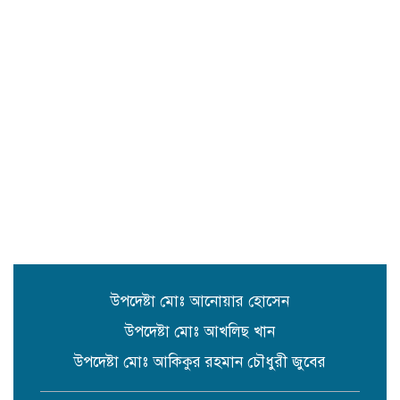
জগন্নাথপুরে জাকজমকপূর্ণ আয়োজনে
প্রেসক্লাবের ৪৩তম প্রতিষ্ঠাবার্ষিকী
উদযাপন।
বাড়ি জগন্নাথপুর ৫নং ওয়ার্ডে ডুকল শাহ
মাজারের রাস্তার সিসি ঢালাই কাজের শুভ
উদ্বোধন
জাহাঙ্গীরনগরে মানবিক দৃষ্টান্ত: ৩০
শিক্ষার্থীর ৬ মাসের স্কুলের বেতন দিলেন
ইউপি সদস্য আলমাছ উদ্দিন শিপু
উপদেষ্টা মোঃ আনোয়ার হোসেন
উপদেষ্টা মোঃ আখলিছ খান
উপদেষ্টা মোঃ আকিকুর রহমান চৌধুরী জুবের