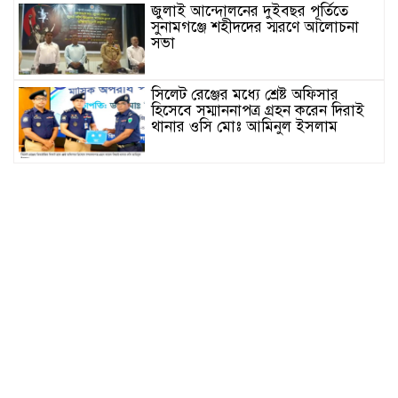
জুলাই আন্দোলনের দুইবছর পূর্তিতে
সুনামগঞ্জে শহীদদের স্মরণে আলোচনা
সভা
সিলেট রেঞ্জের মধ্যে শ্রেষ্ট অফিসার
হিসেবে সম্মাননাপত্র গ্রহন করেন দিরাই
থানার ওসি মোঃ আমিনুল ইসলাম
সুনামগঞ্জে উপজেলা পরিষদের
সম্প্রসারিত প্রশাসনিক ভবণের উদ্বোধন
করেন সংসদ সদস্য এড. নুরুল ইসলাম
সিলেটে প্রধানমন্ত্রী তারেক রহমানকে
নিয়ে এনসিপির নাসীরুদ্দীন ও সার্জিসের
কটুক্তির প্রতিবাদে সুনামগঞ্জের বিক্ষোভ
মিছিল ও প্রতিবাদ সভা
জগন্নাথপুরে ধর্মীয় অনুষ্ঠান থেকে বাড়ি
ফেরার পথে হাওরে নৌকা ডুবে ৪জন
নিখোঁজ,১ জনের লাশ উদ্ধার।