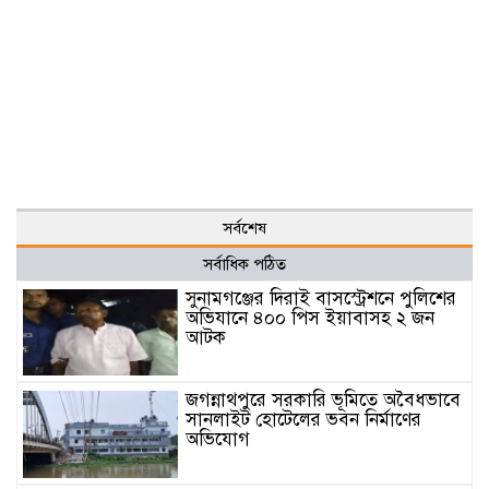
সর্বশেষ
সর্বাধিক পঠিত
সুনামগঞ্জের দিরাই বাসস্ট্রেশনে পুলিশের
অভিযানে ৪০০ পিস ইয়াবাসহ ২ জন
আটক
জগন্নাথপুরে সরকারি ভূমিতে অবৈধভাবে
সানলাইট হোটেলের ভবন নির্মাণের
অভিযোগ