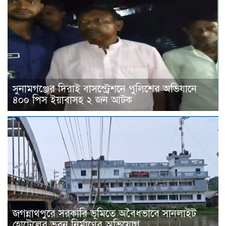
সুনামগঞ্জের দিরাই বাসস্ট্রেশনে পুলিশের অভিযানে
৪০০ পিস ইয়াবাসহ ২ জন আটক
জগন্নাথপুরে সরকারি ভূমিতে অবৈধভাবে সানলাইট
হোটেলের ভবন নির্মাণের অভিযোগ