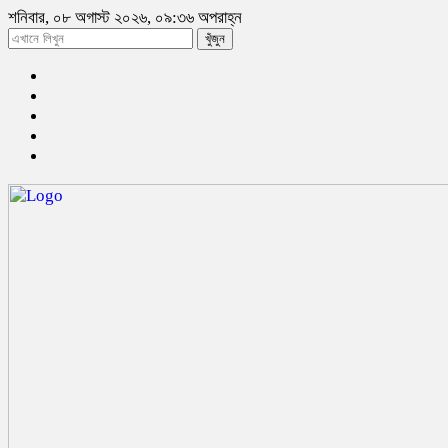
শনিবার, ০৮ অগাস্ট ২০২৬, ০৯:৩৬ অপরাহ্ন
খুঁজুন