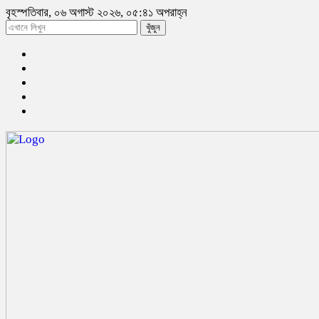
বৃহস্পতিবার, ০৬ অগাস্ট ২০২৬, ০৫:৪১ অপরাহ্ন
খুঁজুন