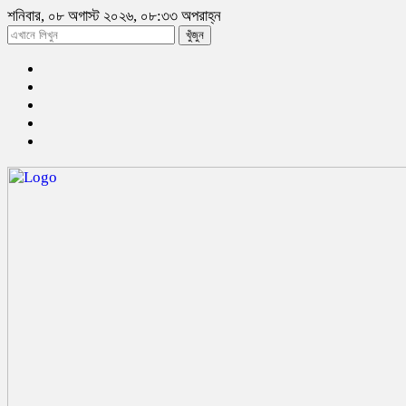
শনিবার, ০৮ অগাস্ট ২০২৬, ০৮:৩৩ অপরাহ্ন
খুঁজুন