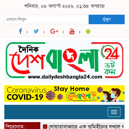
শনিবার, ০৮ অগাস্ট ২০২৬, ০১:৩৪ অপরাহ্ন
খুঁজুন
Toggle
naviga
শিরোনাম:
দোয়ারাবাজারে এক ভূমিহীনের দখলে থাকা সরকার