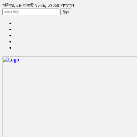
শনিবার, ০৮ অগাস্ট ২০২৬, ০৪:৩৪ অপরাহ্ন
খুঁজুন