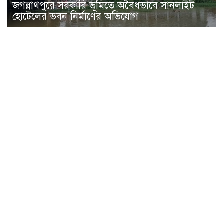
জগন্নাথপুরে সরকারি ভূমিতে অবৈধভাবে সানলাইট
হোটেলের ভবন নির্মাণের অভিযোগ