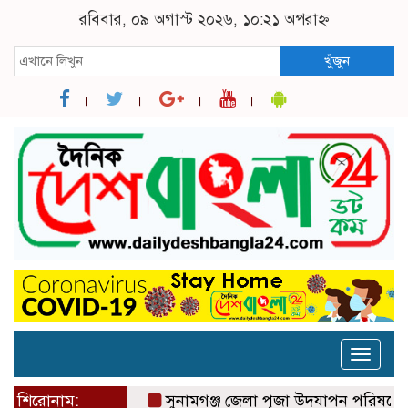
রবিবার, ০৯ অগাস্ট ২০২৬, ১০:২১ অপরাহ্ন
খুঁজুন
Toggle
naviga
শিরোনাম:
সুনামগঞ্জ জেলা পূজা উদযাপন পরিষদের ৮১ সদস