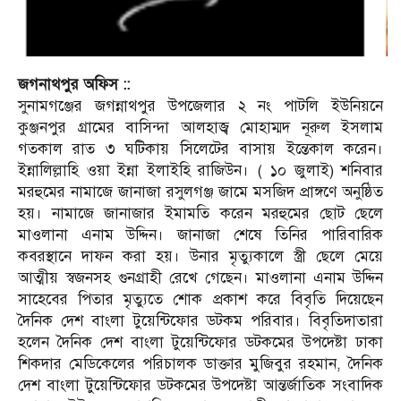
জগনাথপুর অফিস ::
সুনামগঞ্জের জগন্নাথপুর উপজেলার ২ নং পাটলি ইউনিয়নে
কুঞ্জনপুর গ্রামের বাসিন্দা আলহাজ্ব মোহাম্মদ নূরুল ইসলাম
গতকাল রাত ৩ ঘটিকায় সিলেটের বাসায় ইন্তেকাল করেন।
ইন্নালিল্লাহি ওয়া ইন্না ইলাইহি রাজিউন। ( ১০ জুলাই) শনিবার
মরহুমের নামাজে জানাজা রসুলগঞ্জ জামে মসজিদ প্রাঙ্গণে অনুষ্ঠিত
হয়। নামাজে জানাজার ইমামতি করেন মরহুমের ছোট ছেলে
মাওলানা এনাম উদ্দিন। জানাজা শেষে তিনির পারিবারিক
কবরস্থানে দাফন করা হয়। উনার মৃত্যুকালে স্ত্রী ছেলে মেয়ে
আত্মীয় স্বজনসহ গুনগ্রাহী রেখে গেছেন। মাওলানা এনাম উদ্দিন
সাহেবের পিতার মৃত্যুতে শোক প্রকাশ করে বিবৃতি দিয়েছেন
দৈনিক দেশ বাংলা টুয়েন্টিফোর ডটকম পরিবার। বিবৃতিদাতারা
হলেন দৈনিক দেশ বাংলা টুয়েন্টিফোর ডটকমের উপদেষ্টা ঢাকা
শিকদার মেডিকেলের পরিচালক ডাক্তার মুজিবুর রহমান, দৈনিক
দেশ বাংলা টুয়েন্টিফোর ডটকমের উপদেষ্টা আন্তর্জাতিক সংবাদিক