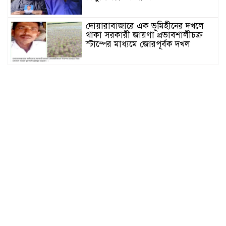
দোয়ারাবাজারে এক ভূমিহীনের দখলে
থাকা সরকারী জায়গা প্রভাবশালীচক্র
স্টাম্পের মাধ্যমে জোরপূর্বক দখল
সুনামগঞ্জের দিরাই বাসস্ট্রেশনে পুলিশের
অভিযানে ৪০০ পিস ইয়াবাসহ ২ জন
আটক
জগন্নাথপুরে সরকারি ভূমিতে অবৈধভাবে
সানলাইট হোটেলের ভবন নির্মাণের
অভিযোগ
জুলাই আন্দোলনের দুইবছর পূর্তিতে
সুনামগঞ্জে শহীদদের স্মরণে আলোচনা
সভা
সিলেট রেঞ্জের মধ্যে শ্রেষ্ট অফিসার
হিসেবে সম্মাননাপত্র গ্রহন করেন দিরাই