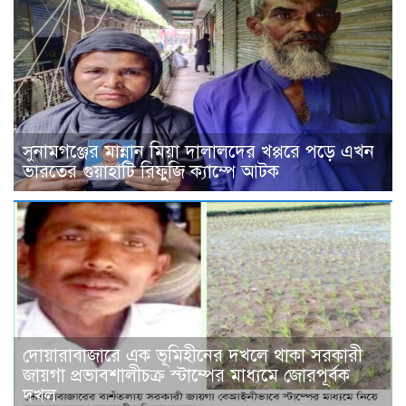
সুনামগঞ্জের মান্নান মিয়া দালালদের খপ্পরে পড়ে এখন
ভারতের গুয়াহাটি রিফুজি ক্যাম্পে আটক
দোয়ারাবাজারে এক ভূমিহীনের দখলে থাকা সরকারী
জায়গা প্রভাবশালীচক্র স্টাম্পের মাধ্যমে জোরপূর্বক
দখল