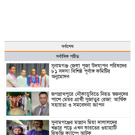
সর্বশেষ
সর্বাধিক পঠিত
সুনামগঞ্জ জেলা পূজা উদযাপন পরিষদের
৮১ সদস্য বিশিষ্ঠ পূর্ণাঙ্গ কমিটির
অনুমোদন
জগন্নাথপুরে নৌকাডুবিতে নিহত স্বজনদের
পাশে মেয়র প্রার্থী সুজাতুর রেজা: আর্থিক
সহায়তা ও সমবেদনা জ্ঞাপন
সুনামগঞ্জের মান্নান মিয়া দালালদের
খপ্পরে পড়ে এখন ভারতের গুয়াহাটি
রিফুজি ক্যাম্পে আটক