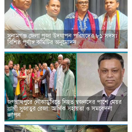
সুনামগঞ্জ জেলা পূজা উদযাপন পরিষদের ৮১ সদস্য
বিশিষ্ঠ পূর্ণাঙ্গ কমিটির অনুমোদন
জগন্নাথপুরে নৌকাডুবিতে নিহত স্বজনদের পাশে মেয়র
প্রার্থী সুজাতুর রেজা: আর্থিক সহায়তা ও সমবেদনা
জ্ঞাপন