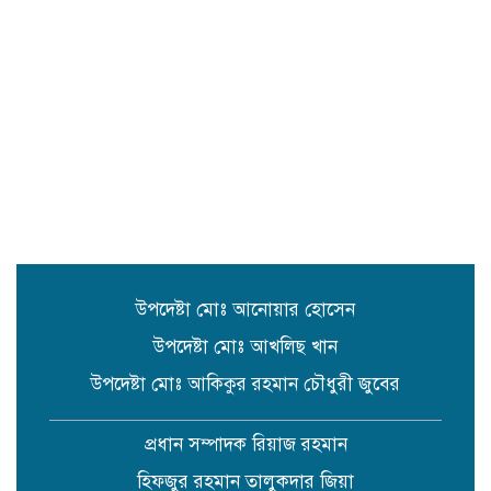
থানার ওসি মোঃ আমিনুল ইসলাম
সুনামগঞ্জে উপজেলা পরিষদের
সম্প্রসারিত প্রশাসনিক ভবণের উদ্বোধন
করেন সংসদ সদস্য এড. নুরুল ইসলাম
সিলেটে প্রধানমন্ত্রী তারেক রহমানকে
নিয়ে এনসিপির নাসীরুদ্দীন ও সার্জিসের
কটুক্তির প্রতিবাদে সুনামগঞ্জের বিক্ষোভ
মিছিল ও প্রতিবাদ সভা
উপদেষ্টা মোঃ আনোয়ার হোসেন
উপদেষ্টা মোঃ আখলিছ খান
উপদেষ্টা মোঃ আকিকুর রহমান চৌধুরী জুবের
প্রধান সম্পাদক রিয়াজ রহমান
হিফজুর রহমান তালুকদার জিয়া