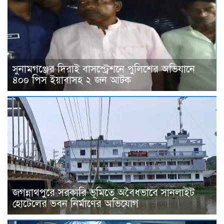
সুনামগঞ্জের দিরাই বাসস্ট্রেশনে পুলিশের অভিযানে
৪০০ পিস ইয়াবাসহ ২ জন আটক
জগন্নাথপুরে সরকারি ভূমিতে অবৈধভাবে সানলাইট
হোটেলের ভবন নির্মাণের অভিযোগ