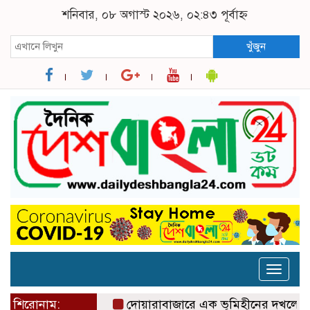
শনিবার, ০৮ অগাস্ট ২০২৬, ০২:৪৩ পূর্বাহ্ন
খুঁজুন
Toggle
naviga
শিরোনাম:
দোয়ারাবাজারে এক ভূমিহীনের দখলে থাকা সরকার