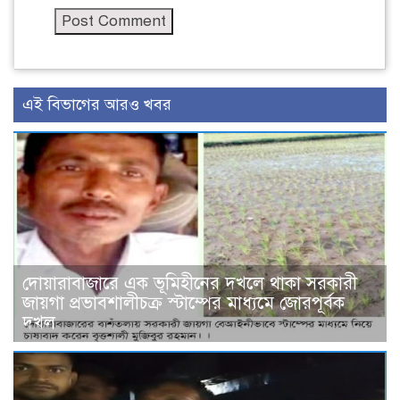
এই বিভাগের আরও খবর
দোয়ারাবাজারে এক ভূমিহীনের দখলে থাকা সরকারী
জায়গা প্রভাবশালীচক্র স্টাম্পের মাধ্যমে জোরপূর্বক
দখল