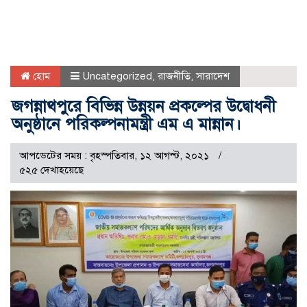
হোম
Uncategorized
,
রাজনীতি
,
সারাদেশ
জগন্নাথপুরে বিভিন্ন উন্নয়ন প্রকল্পের উদ্বোধনী
অনুষ্ঠানে পরিকল্পনামন্ত্রী এম এ মান্নান।
আপডেটের সময় : বৃহস্পতিবার, ১২ আগস্ট, ২০২১
৫২৫ দেখাহয়েছে