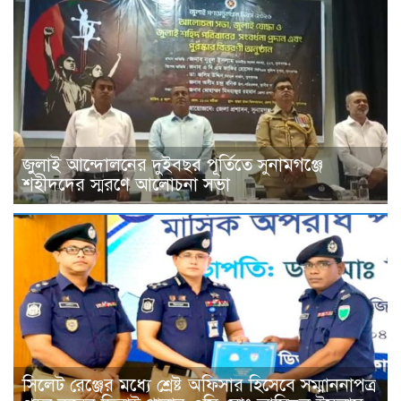
জুলাই আন্দোলনের দুইবছর পূর্তিতে সুনামগঞ্জে
শহীদদের স্মরণে আলোচনা সভা
সিলেট রেঞ্জের মধ্যে শ্রেষ্ট অফিসার হিসেবে সম্মাননাপত্র