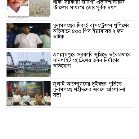
থাকা সরকারী জায়গা প্রভাবশালীচক্র
স্টাম্পের মাধ্যমে জোরপূর্বক দখল
সুনামগঞ্জের দিরাই বাসস্ট্রেশনে পুলিশের
অভিযানে ৪০০ পিস ইয়াবাসহ ২ জন
আটক
জগন্নাথপুরে সরকারি ভূমিতে অবৈধভাবে
সানলাইট হোটেলের ভবন নির্মাণের
অভিযোগ
জুলাই আন্দোলনের দুইবছর পূর্তিতে
সুনামগঞ্জে শহীদদের স্মরণে আলোচনা
সভা
সিলেট রেঞ্জের মধ্যে শ্রেষ্ট অফিসার
হিসেবে সম্মাননাপত্র গ্রহন করেন দিরাই
থানার ওসি মোঃ আমিনুল ইসলাম