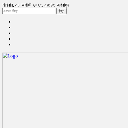
শনিবার, ০৮ অগাস্ট ২০২৬, ০৪:৪৫ অপরাহ্ন
খুঁজুন