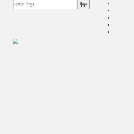
খুঁজুন