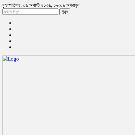
বৃহস্পতিবার, ০৬ অগাস্ট ২০২৬, ০৬:০৯ অপরাহ্ন
খুঁজুন