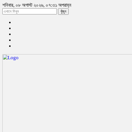
শনিবার, ০৮ অগাস্ট ২০২৬, ০৭:৩১ অপরাহ্ন
খুঁজুন