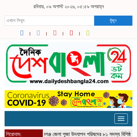
রবিবার, ০৯ অগাস্ট ২০২৬, ০৫:৫৯ অপরাহ্ন
খুঁজুন
Toggle
naviga
শিরোনাম:
সুনামগঞ্জ জেলা পূজা উদযাপন পরিষদের ৮১ সদস্য বিশিষ্ঠ পূর্ণাঙ্গ ক