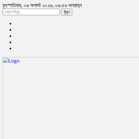
বৃহস্পতিবার, ০৬ অগাস্ট ২০২৬, ০৬:৫৬ অপরাহ্ন
খুঁজুন