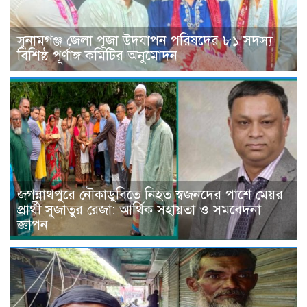
সুনামগঞ্জ জেলা পূজা উদযাপন পরিষদের ৮১ সদস্য
বিশিষ্ঠ পূর্ণাঙ্গ কমিটির অনুমোদন
জগন্নাথপুরে নৌকাডুবিতে নিহত স্বজনদের পাশে মেয়র
প্রার্থী সুজাতুর রেজা: আর্থিক সহায়তা ও সমবেদনা
জ্ঞাপন