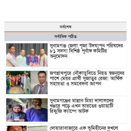
সর্বশেষ
সর্বাধিক পঠিত
সুনামগঞ্জ জেলা পূজা উদযাপন পরিষদের
৮১ সদস্য বিশিষ্ঠ পূর্ণাঙ্গ কমিটির
অনুমোদন
জগন্নাথপুরে নৌকাডুবিতে নিহত স্বজনদের
পাশে মেয়র প্রার্থী সুজাতুর রেজা: আর্থিক
সহায়তা ও সমবেদনা জ্ঞাপন
সুনামগঞ্জের মান্নান মিয়া দালালদের
খপ্পরে পড়ে এখন ভারতের গুয়াহাটি
রিফুজি ক্যাম্পে আটক
দোয়ারাবাজারে এক ভূমিহীনের দখলে