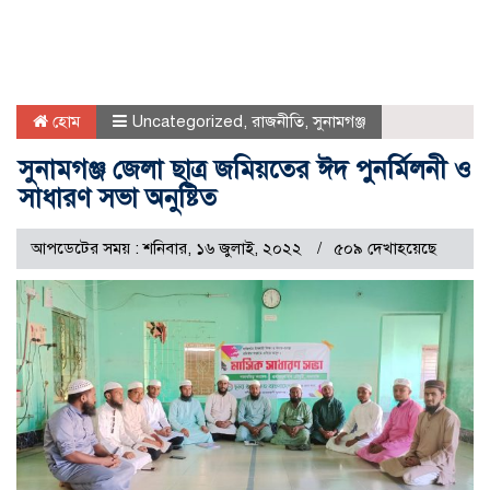
হোম
Uncategorized
,
রাজনীতি
,
সুনামগঞ্জ
সুনামগঞ্জ জেলা ছাত্র জমিয়তের ঈদ পুনর্মিলনী ও
সাধারণ সভা অনুষ্টিত
আপডেটের সময় : শনিবার, ১৬ জুলাই, ২০২২
৫০৯ দেখাহয়েছে