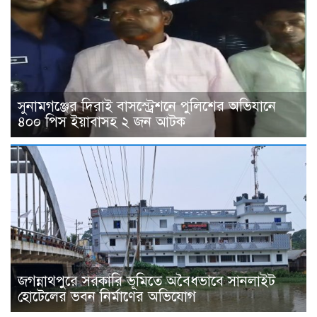
সুনামগঞ্জের দিরাই বাসস্ট্রেশনে পুলিশের অভিযানে
৪০০ পিস ইয়াবাসহ ২ জন আটক
জগন্নাথপুরে সরকারি ভূমিতে অবৈধভাবে সানলাইট
হোটেলের ভবন নির্মাণের অভিযোগ