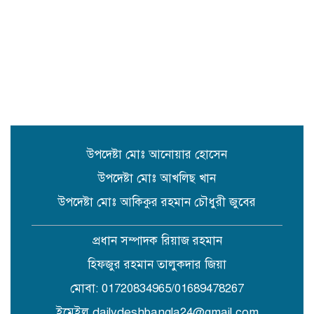
সুনামগঞ্জে উপজেলা পরিষদের
সম্প্রসারিত প্রশাসনিক ভবণের উদ্বোধন
করেন সংসদ সদস্য এড. নুরুল ইসলাম
সিলেটে প্রধানমন্ত্রী তারেক রহমানকে
নিয়ে এনসিপির নাসীরুদ্দীন ও সার্জিসের
কটুক্তির প্রতিবাদে সুনামগঞ্জের বিক্ষোভ
মিছিল ও প্রতিবাদ সভা
উপদেষ্টা মোঃ আনোয়ার হোসেন
উপদেষ্টা মোঃ আখলিছ খান
উপদেষ্টা মোঃ আকিকুর রহমান চৌধুরী জুবের
প্রধান সম্পাদক রিয়াজ রহমান
হিফজুর রহমান তালুকদার জিয়া
মোবা: 01720834965/01689478267
ইমেইল dailydeshbangla24@gmail.com