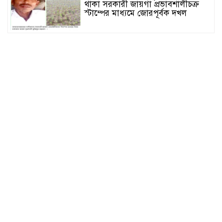
থাকা সরকারী জায়গা প্রভাবশালীচক্র
স্টাম্পের মাধ্যমে জোরপূর্বক দখল
সুনামগঞ্জের দিরাই বাসস্ট্রেশনে পুলিশের
অভিযানে ৪০০ পিস ইয়াবাসহ ২ জন
আটক
জগন্নাথপুরে সরকারি ভূমিতে অবৈধভাবে
সানলাইট হোটেলের ভবন নির্মাণের
অভিযোগ
জুলাই আন্দোলনের দুইবছর পূর্তিতে
সুনামগঞ্জে শহীদদের স্মরণে আলোচনা
সভা
সিলেট রেঞ্জের মধ্যে শ্রেষ্ট অফিসার
হিসেবে সম্মাননাপত্র গ্রহন করেন দিরাই
থানার ওসি মোঃ আমিনুল ইসলাম