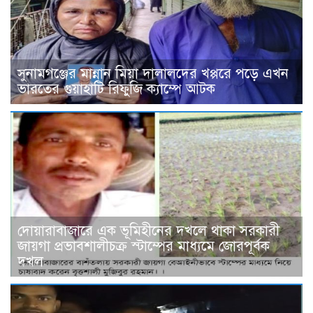
সুনামগঞ্জের মান্নান মিয়া দালালদের খপ্পরে পড়ে এখন
ভারতের গুয়াহাটি রিফুজি ক্যাম্পে আটক
দোয়ারাবাজারে এক ভূমিহীনের দখলে থাকা সরকারী
জায়গা প্রভাবশালীচক্র স্টাম্পের মাধ্যমে জোরপূর্বক
দখল