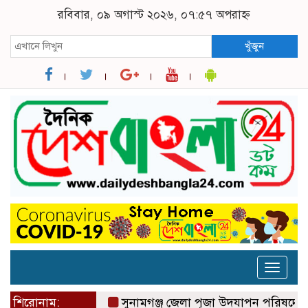
রবিবার, ০৯ অগাস্ট ২০২৬, ০৭:৫৭ অপরাহ্ন
খুঁজুন
Toggle
naviga
শিরোনাম:
সুনামগঞ্জ জেলা পূজা উদযাপন পরিষদের ৮১ সদস্