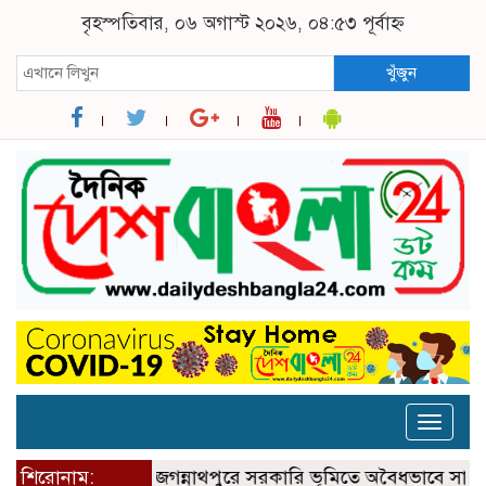
বৃহস্পতিবার, ০৬ অগাস্ট ২০২৬, ০৪:৫৩ পূর্বাহ্ন
খুঁজুন
Toggle
naviga
শিরোনাম:
জগন্নাথপুরে সরকারি ভূমিতে অবৈধভাবে সানলাইট হ