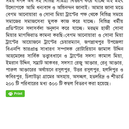
সময় নগদ অর্থ সহ বিভিন্ন সামগ্রী বিতরণ করে যাচ্ছে এই মহৎ
উদ্যোগকে আমি ধন্যবাদ ও অভিনন্দন জানাই। আমার জানা মতে
বেগম আনোয়ারা ও সোনা মিয়া ট্রাস্টের পক্ষ থেকে বিভিন্ন সময়ে
সমাজের সমাজসেবা মুলক কাজ করে যাচ্ছে। বিভিন্ন ধর্মীয়
প্রতিস্টানে সদাসর্বদা অনুদান করে যাচ্ছে। মরহুম হাজী সোনা
মিয়ার মাগফিরাত কামনা করছি।বেগম আনোয়ারা ও সোনা মিয়া
ট্রাস্টের আয়োজনে ট্রাস্টের চেয়ারম্যান, জগন্নাথপুর উপজেলা
বিএনপি ভারপ্রাপ্ত সাধারণ সম্পাদক রোটারিয়ান জামাল উদ্দিন
আহমেদের সার্বিক তত্ত্বাবধানে ও ট্রাস্টের সদস্য কামাল মিয়া,
ইমরান উদ্দিন, সম্রাট আকবর, সদস্যা রেজু আক্তার, রেনু আক্তার,
পারুল আক্তারের অর্থায়নে রসুলপুর, উত্তর রসুলপুর, হলদিপুর ও
কবিরপুর, চিলাউড়া গ্রামের অসহায়, অসচ্ছল, হতদরিদ্র ও শীতার্ত
২০০ টি পরিবারের মধ্য ৩০০ টি কম্বল বিতরণ করা হয়েছে।