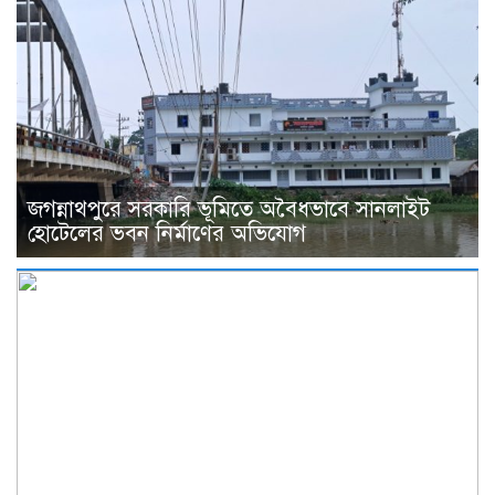
জগন্নাথপুরে সরকারি ভূমিতে অবৈধভাবে সানলাইট
হোটেলের ভবন নির্মাণের অভিযোগ