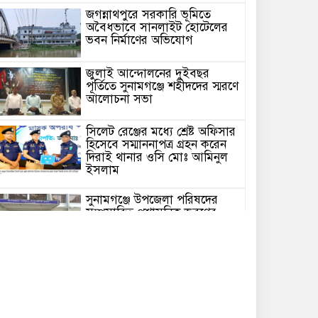
জগন্নাথপুরে সরকারি ভূমিতে
অবৈধভাবে সানলাইট হোটেলের
ভবন নির্মাণের অভিযোগ
জুলাই আন্দোলনের দুইবছর
পূর্তিতে সুনামগঞ্জে শহীদদের স্মরণে
আলোচনা সভা
সিলেট রেঞ্জের মধ্যে শ্রেষ্ট অফিসার
হিসেবে সম্মাননাপত্র গ্রহন করেন
দিরাই থানার ওসি মোঃ আমিনুল
ইসলাম
সুনামগঞ্জে উপজেলা পরিষদের
সম্প্রসারিত প্রশাসনিক ভবণের
উদ্বোধন করেন সংসদ সদস্য এড.
নুরুল ইসলাম
সিলেটে প্রধানমন্ত্রী তারেক
রহমানকে নিয়ে এনসিপির
নাসীরুদ্দীন ও সার্জিসের কটুক্তির
প্রতিবাদে সুনামগঞ্জের বিক্ষোভ