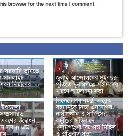
his browser for the next time I comment.
রে সরকারি ভূমিতে
ে সানলাইট
জুলাই আন্দোলনের দুইবছর
ভবন নির্মাণের
পূর্তিতে সুনামগঞ্জে শহীদদের
স্মরণে আলোচনা সভা
সিলেটে প্রধানমন্ত্রী তারেক
ে উপজেলা
রহমানকে নিয়ে এনসিপির
ম্প্রসারিত
নাসীরুদ্দীন ও সার্জিসের
 ভবণের উদ্বোধন
কটুক্তির প্রতিবাদে
দ সদস্য এড.
সুনামগঞ্জের বিক্ষোভ মিছিল
লাম
ও প্রতিবাদ সভা