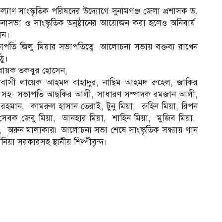
ণ সাংস্কৃতিক পরিষদের উদ্যোগে সুনামগঞ্জ জেলা প্রশাসক ড.
সভা ও সাংস্কৃতিক অনুষ্ঠানের আয়োজন করা হলেও অনিবার্য
ান।
ভাপতি জিলু মিয়ার সভাপতিত্বে আলোচনা সভায় বক্তব্য রাখেন
ঠু।
হবায়ক তকবুর হোসেন,
্য প্রবাসী লায়েক আহমদ বাহাদুর, নাছিম আহমদ রুহেল, জাকির
দের সহ- সভাপতি আছকির আলী, সাধারণ সম্পাদক রমজান আলী,
রহমান, কামরুল হাসান তেরাই, টুনু মিয়া, রুহিন মিয়া, রিপন
 সেবক জেবু মিয়া, আনহার মিয়া, শাহিন মিয়া, মুজিব মিয়া,
 অরুন মালাকার৷ আলোচনা সভা শেষে সাংস্কৃতিক সন্ধ্যায় গান
িয়া সরকারসহ স্থানীয় শিল্পীবৃন্দ।