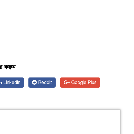
র করুন
Linkedin
Reddit
Google Plus