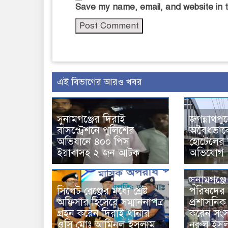
Save my name, email, and website in t
এই বিভাগের আরও খবর
সুনামগঞ্জের দিরাই
জগন্নাথপু
বাসস্ট্রেশনে পুলিশের
অবৈধভাব
অভিযানে ৪০০ পিস
হোটেলের 
ইয়াবাসহ ২ জন আটক
অভিযোগ
সুনামগঞ্জ
সিলেট রেঞ্জের মধ্যে শ্রেষ্ট
পরিষদের স
অফিসার হিসেবে সম্মাননাপত্র
প্রশাসনিক
গ্রহন করেন দিরাই থানার
করেন সংস
ওসি মোঃ আমিনুল ইসলাম
নুরুল ইস