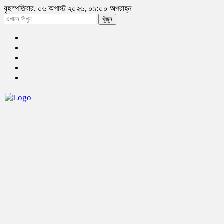
বৃহস্পতিবার, ০৬ অগাস্ট ২০২৬, ০১:০০ অপরাহ্ন
খুঁজুন