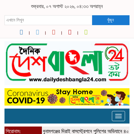
শুক্রবার, ০৭ অগাস্ট ২০২৬, ০৪:৩৩ অপরাহ্ন
খুঁজুন
Toggle
naviga
শিরোনাম:
সুনামগঞ্জের দিরাই বাসস্ট্রেশনে পুলিশের অভিযানে ৪০০ পিস