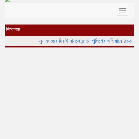
Toggle
navigat
শিরোনাম:
সুনামগঞ্জের দিরাই বাসস্ট্রেশনে পুলিশের অভিযানে ৪০০ পিস ই