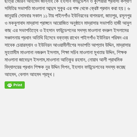
ছাত্রী জেরিন আহমেদ জান্নাহ কে ইহসান ফাউন্ডেশন ও কুশিয়ারা প্রবাসী কল্যাণ
সমিতির সভাপতি মাওলানা আব্দুস সুকুর এর পক্ষ থেকে ক্রেষ্ট প্রদান করা হয়। ৬
জানুয়ারি সোমবার সকাল ১১ টায় পাইলগাঁও ইউনিয়নের বাগময়না, জাতপুর, রসূলপুর
ও মকবুলাবাদ মাদ্রাসা প্রাঙ্গনে আয়োজিত অনুষ্ঠানে মাদ্রাসার সভাপতি হাজী আবুল
কাছ এর সভাপতিত্বে ও ইহসান ফাউন্ডেশনের সদস্য মাওলানা বদরুল ইসলামের
সঞ্চালনায় প্রধান অতিথি হিসেবে বক্তব্য রাখেন পাইলগাঁও ইউনিয়ন পরিষদ এর
সাবেক চেয়ারম্যান ও ইউনিয়ন আওয়ামীলীগের সভাপতি আপ্তাব উদ্দিন, মাদ্রাসার
মুহতামীম মাওলানা নজরুল ইসলাম, শিক্ষা সচিব মাওলানা মুখতার উদ্দিন, শিক্ষক
মাওলানা জাবেদুল ইসলাম,মাওলানা আতিকুর রহমান, নোয়াব আলী প্রাথমিক
বিদ্যালয়ের প্রধান শিক্ষক নুর উদ্দিন সিপন, ইহসান ফাউন্ডেশনের সদস্য কয়েছ
আহমদ, বেলাল আহমদ প্রমূখ।