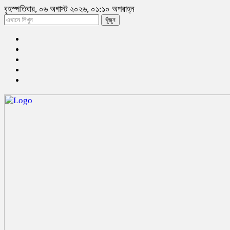
বৃহস্পতিবার, ০৬ অগাস্ট ২০২৬, ০১:১০ অপরাহ্ন
খুঁজুন