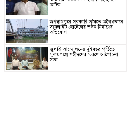
আটক
জগন্নাথপুরে সরকারি ভূমিতে অবৈধভাবে
সানলাইট হোটেলের ভবন নির্মাণের
অভিযোগ
জুলাই আন্দোলনের দুইবছর পূর্তিতে
সুনামগঞ্জে শহীদদের স্মরণে আলোচনা
সভা
সিলেট রেঞ্জের মধ্যে শ্রেষ্ট অফিসার
হিসেবে সম্মাননাপত্র গ্রহন করেন দিরাই
থানার ওসি মোঃ আমিনুল ইসলাম
সুনামগঞ্জে উপজেলা পরিষদের
সম্প্রসারিত প্রশাসনিক ভবণের উদ্বোধন
করেন সংসদ সদস্য এড. নুরুল ইসলাম