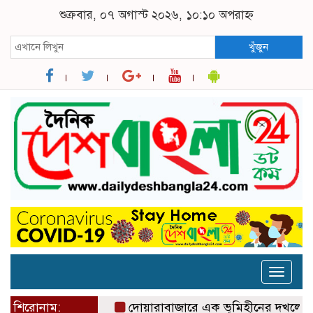
শুক্রবার, ০৭ অগাস্ট ২০২৬, ১০:১০ অপরাহ্ন
খুঁজুন
Toggle
naviga
শিরোনাম:
দোয়ারাবাজারে এক ভূমিহীনের দখলে থাকা সরকা