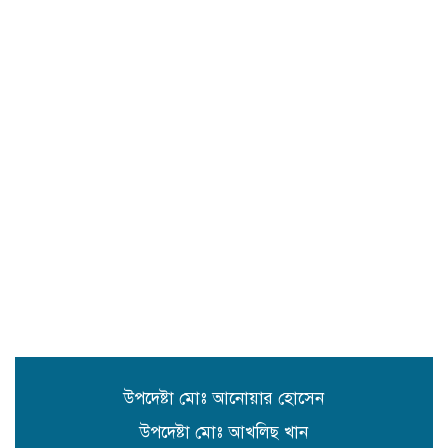
সিলেটে প্রধানমন্ত্রী তারেক রহমানকে
নিয়ে এনসিপির নাসীরুদ্দীন ও সার্জিসের
কটুক্তির প্রতিবাদে সুনামগঞ্জের বিক্ষোভ
মিছিল ও প্রতিবাদ সভা
জগন্নাথপুরে ধর্মীয় অনুষ্ঠান থেকে বাড়ি
ফেরার পথে হাওরে নৌকা ডুবে ৪জন
নিখোঁজ,১ জনের লাশ উদ্ধার।
জগন্নাথপুরে জাকজমকপূর্ণ আয়োজনে
প্রেসক্লাবের ৪৩তম প্রতিষ্ঠাবার্ষিকী
উদযাপন।
বাড়ি জগন্নাথপুর ৫নং ওয়ার্ডে ডুকল শাহ
মাজারের রাস্তার সিসি ঢালাই কাজের শুভ
উদ্বোধন
উপদেষ্টা মোঃ আনোয়ার হোসেন
উপদেষ্টা মোঃ আখলিছ খান