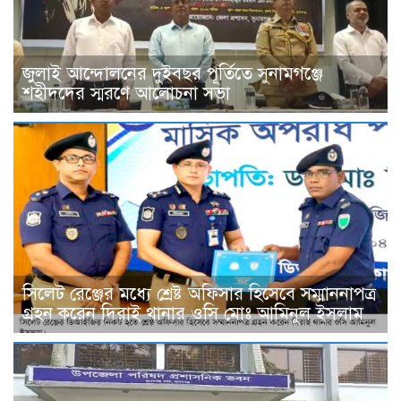
জুলাই আন্দোলনের দুইবছর পূর্তিতে সুনামগঞ্জে
শহীদদের স্মরণে আলোচনা সভা
সিলেট রেঞ্জের মধ্যে শ্রেষ্ট অফিসার হিসেবে সম্মাননাপত্র
গ্রহন করেন দিরাই থানার ওসি মোঃ আমিনুল ইসলাম