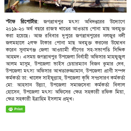
স্টাফ রিপোর্টার:
জগন্নাথপুর মৎস্য অধিদপ্তরের উদ্যোগে
২০১৯-২০ অর্থ বছরে রাজস্ব খাতের আওতায় পোনা মাছ অবমুক্ত
করা হয়েছে। আজ রবিবার দুপুরে জগন্নাথপুরের নলজুর নদী
জলমহালে ২লক্ষ টাকার পোনা মাছ অবমুক্ত করনের উদ্বোধন
করেন সুনামগঞ্জ জেলা আওয়ামী লীগের সহ-সভাপতি সিদ্দিক
আহমদ। এসময় জগন্নাথপুর উপজেলা নির্বাহী অফিসার মাহফুজুল
আলম মাসুম, উপজেলা ভাইস চেয়ারম্যান বিজন কুমার দেব,
উপজেলা মৎস্য অফিসার আখতারুজ্জামান, উপজেলা প্রাণী সম্পদ
কর্মকর্তা ডা: খালেদ সাইফুল্লাহ, উপজেলা কৃষি সম্প্রসারণ কর্মকর্তা
মো: আহসান উল্ল্যা, উপজেলা সমাজসেবা কর্মকর্তা বিলাল
হোসেন, উপজেলা মৎস্য অফিসের ক্ষেত্র সহকারী রফিক মিয়া,
ক্ষেত্র সহকারী ইব্রাহিম ইসলাম প্রমূখ।