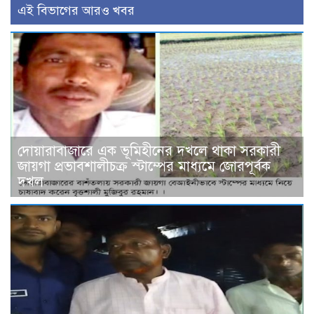
এই বিভাগের আরও খবর
দোয়ারাবাজারে এক ভূমিহীনের দখলে থাকা সরকারী
জায়গা প্রভাবশালীচক্র স্টাম্পের মাধ্যমে জোরপূর্বক
দখল