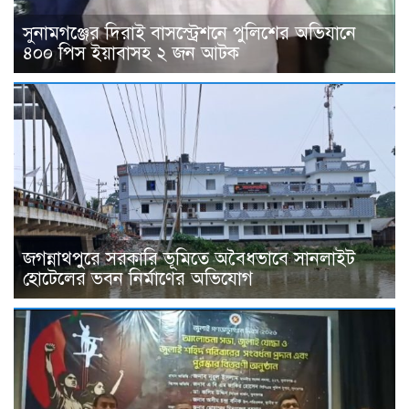
সুনামগঞ্জের দিরাই বাসস্ট্রেশনে পুলিশের অভিযানে
৪০০ পিস ইয়াবাসহ ২ জন আটক
জগন্নাথপুরে সরকারি ভূমিতে অবৈধভাবে সানলাইট
হোটেলের ভবন নির্মাণের অভিযোগ