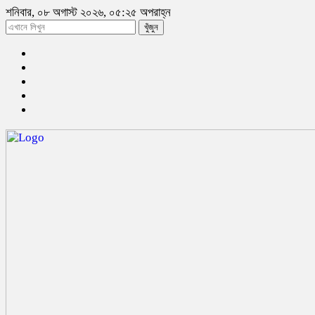
শনিবার, ০৮ অগাস্ট ২০২৬, ০৫:২৫ অপরাহ্ন
খুঁজুন