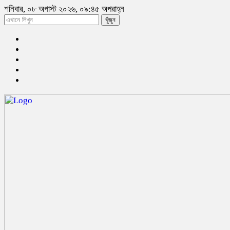
শনিবার, ০৮ অগাস্ট ২০২৬, ০৯:৪৫ অপরাহ্ন
খুঁজুন