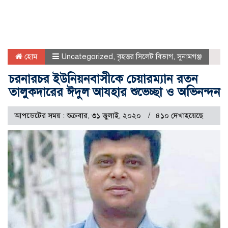
হোম
Uncategorized
,
বৃহত্তর সিলেট বিভাগ
,
সুনামগঞ্জ
চরনারচর ইউনিয়নবাসীকে চেয়ারম্যান রতন
তালুকদারের ঈদুল আযহার শুভেচ্ছা ও অভিনন্দন
আপডেটের সময় : শুক্রবার, ৩১ জুলাই, ২০২০
৪১০ দেখাহয়েছে