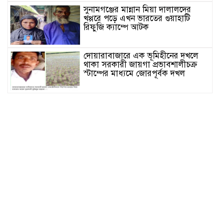
সুনামগঞ্জের মান্নান মিয়া দালালদের
খপ্পরে পড়ে এখন ভারতের গুয়াহাটি
রিফুজি ক্যাম্পে আটক
দোয়ারাবাজারে এক ভূমিহীনের দখলে
থাকা সরকারী জায়গা প্রভাবশালীচক্র
স্টাম্পের মাধ্যমে জোরপূর্বক দখল
সুনামগঞ্জের দিরাই বাসস্ট্রেশনে পুলিশের
অভিযানে ৪০০ পিস ইয়াবাসহ ২ জন
আটক
জগন্নাথপুরে সরকারি ভূমিতে অবৈধভাবে
সানলাইট হোটেলের ভবন নির্মাণের
অভিযোগ
জুলাই আন্দোলনের দুইবছর পূর্তিতে
সুনামগঞ্জে শহীদদের স্মরণে আলোচনা
সভা