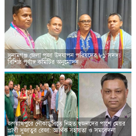
সুনামগঞ্জ জেলা পূজা উদযাপন পরিষদের ৮১ সদস্য
বিশিষ্ঠ পূর্ণাঙ্গ কমিটির অনুমোদন
জগন্নাথপুরে নৌকাডুবিতে নিহত স্বজনদের পাশে মেয়র
প্রার্থী সুজাতুর রেজা: আর্থিক সহায়তা ও সমবেদনা