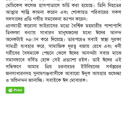
মেডিকেল কলেজ হাসপাতালে ভর্তি করা হয়েছে। তিনি নিহতের
আত্মার শান্তি কামনা করেন এবং শোকাহত পরিবারের সকল
সদস্যদের প্রতি গভীর সমবেদনা জ্ঞাপন করেন।
প্রাণঘাতী করোনা ভাইরাসের মতো বৈর্শ্বিক মহমারীর পাশাপাশি
তিনদফা বন্যায় সাধারন মানুষজনের মধ্যে ঈদের আনন্দ
অনেকটাই ¤øান করে দিয়েছে। তারপরেও সবাই স্বাস্থ্য সুরক্ষা
সামগ্রী ব্যবহার করে, সামাজিক দূরত্ব বজায় রেখে এবং ধনী
গরীবের বৈষম্যকে পেছনে ফেলে ঈদের আনন্দটা সবার মাঝে
সমানভাবে বর্সিত হোক সেই প্রত্যাশা রইল। তাই ঈদের এই
সন্ধিক্ষণে আমার প্রিয় চরনারচর ইউনিয়নের সর্বস্তরের
জনসাধারনসহ সুনামগঞ্জবাসীকে আবারো ঈদুল আযহার শুভেচ্ছা
ও অভিনন্দন জানাচ্ছি। সবাইকে ঈদ মোবারক।