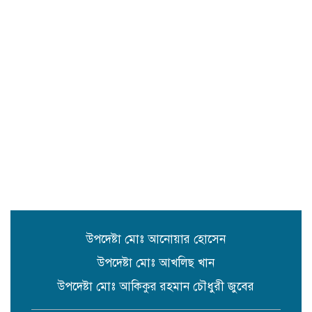
সিলেট রেঞ্জের মধ্যে শ্রেষ্ট অফিসার
হিসেবে সম্মাননাপত্র গ্রহন করেন দিরাই
থানার ওসি মোঃ আমিনুল ইসলাম
সুনামগঞ্জে উপজেলা পরিষদের
সম্প্রসারিত প্রশাসনিক ভবণের উদ্বোধন
করেন সংসদ সদস্য এড. নুরুল ইসলাম
সিলেটে প্রধানমন্ত্রী তারেক রহমানকে
নিয়ে এনসিপির নাসীরুদ্দীন ও সার্জিসের
কটুক্তির প্রতিবাদে সুনামগঞ্জের বিক্ষোভ
মিছিল ও প্রতিবাদ সভা
উপদেষ্টা মোঃ আনোয়ার হোসেন
উপদেষ্টা মোঃ আখলিছ খান
উপদেষ্টা মোঃ আকিকুর রহমান চৌধুরী জুবের