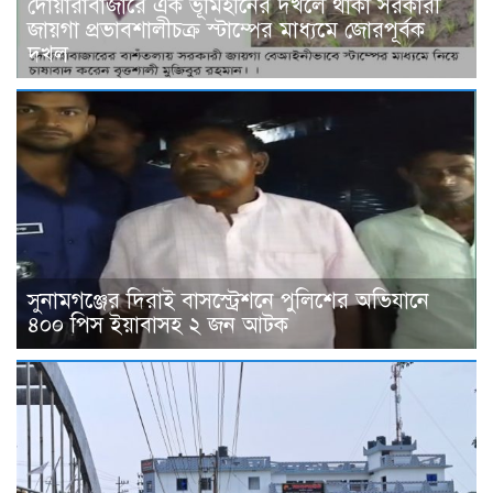
দোয়ারাবাজারে এক ভূমিহীনের দখলে থাকা সরকারী
জায়গা প্রভাবশালীচক্র স্টাম্পের মাধ্যমে জোরপূর্বক
দখল
সুনামগঞ্জের দিরাই বাসস্ট্রেশনে পুলিশের অভিযানে
৪০০ পিস ইয়াবাসহ ২ জন আটক