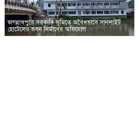
জগন্নাথপুরে সরকারি ভূমিতে অবৈধভাবে সানলাইট
হোটেলের ভবন নির্মাণের অভিযোগ