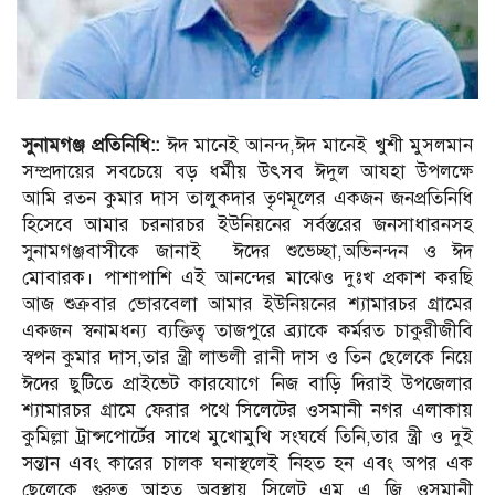
সুনামগঞ্জ প্রতিনিধি::
ঈদ মানেই আনন্দ,ঈদ মানেই খুশী মুসলমান
সম্প্রদায়ের সবচেয়ে বড় ধর্মীয় উৎসব ঈদুল আযহা উপলক্ষে
আমি রতন কুমার দাস তালুকদার তৃণমূলের একজন জনপ্রতিনিধি
হিসেবে আমার চরনারচর ইউনিয়নের সর্বস্তরের জনসাধারনসহ
সুনামগঞ্জবাসীকে জানাই ঈদের শুভেচ্ছা,অভিনন্দন ও ঈদ
মোবারক। পাশাপাশি এই আনন্দের মাঝেও দুঃখ প্রকাশ করছি
আজ শুক্রবার ভোরবেলা আমার ইউনিয়নের শ্যামারচর গ্রামের
একজন স্বনামধন্য ব্যক্তিত্ব তাজপুরে ব্র্যাকে কর্মরত চাকুরীজীবি
স্বপন কুমার দাস,তার ন্ত্রী লাভলী রানী দাস ও তিন ছেলেকে নিয়ে
ঈদের ছুটিতে প্রাইভেট কারযোগে নিজ বাড়ি দিরাই উপজেলার
শ্যামারচর গ্রামে ফেরার পথে সিলেটের ওসমানী নগর এলাকায়
কুমিল্লা ট্রান্সপোর্টের সাথে মুখোমুখি সংঘর্ষে তিনি,তার ন্ত্রী ও দুই
সন্তান এবং কারের চালক ঘনাস্থলেই নিহত হন এবং অপর এক
ছেলেকে গুরুত্ব আহত অবস্থায় সিলেট এম এ জি ওসমানী