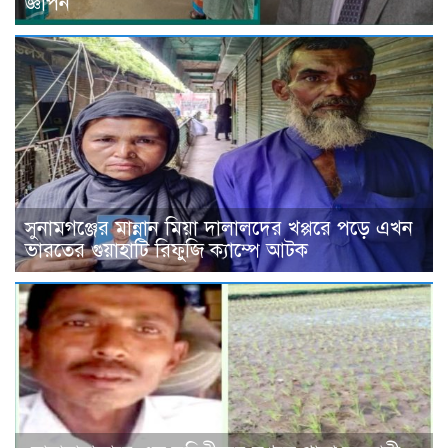
জ্ঞাপন
সুনামগঞ্জের মান্নান মিয়া দালালদের খপ্পরে পড়ে এখন
ভারতের গুয়াহাটি রিফুজি ক্যাম্পে আটক