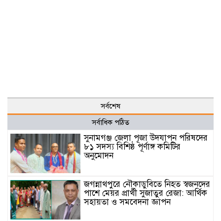
সর্বশেষ
সর্বাধিক পঠিত
সুনামগঞ্জ জেলা পূজা উদযাপন পরিষদের
৮১ সদস্য বিশিষ্ঠ পূর্ণাঙ্গ কমিটির
অনুমোদন
জগন্নাথপুরে নৌকাডুবিতে নিহত স্বজনদের
পাশে মেয়র প্রার্থী সুজাতুর রেজা: আর্থিক
সহায়তা ও সমবেদনা জ্ঞাপন