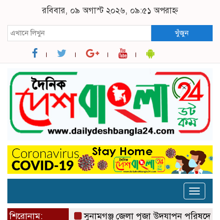
রবিবার, ০৯ অগাস্ট ২০২৬, ০৯:৫১ অপরাহ্ন
খুঁজুন
Toggle
naviga
শিরোনাম:
সুনামগঞ্জ জেলা পূজা উদযাপন পরিষদের ৮১ সদস্য 