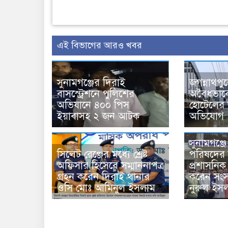
এই বিভাগের আরও খবর
সুনামগঞ্জের দিরাই
জগন্নাথপু
বাসস্ট্রেশনে পুলিশের
অবৈধভাব
অভিযানে ৪০০ পিস
হোটেলের 
ইয়াবাসহ ২ জন আটক
অভিযোগ
সুনামগঞ্জ
সিলেট রেঞ্জের মধ্যে শ্রেষ্ট
পরিষদের স
অফিসার হিসেবে সম্মাননাপত্র
প্রশাসনিক
গ্রহন করেন দিরাই থানার
করেন সংস
ওসি মোঃ আমিনুল ইসলাম
নুরুল ইস