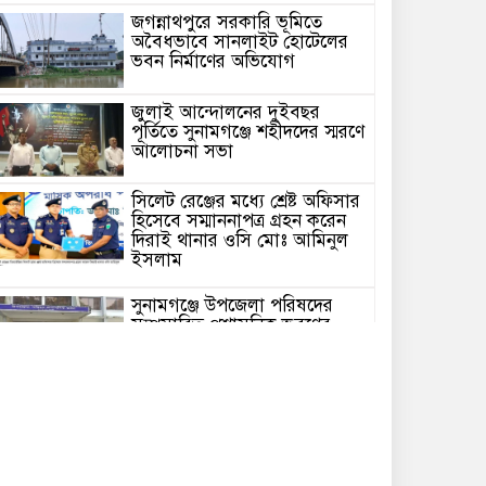
জগন্নাথপুরে সরকারি ভূমিতে
অবৈধভাবে সানলাইট হোটেলের
ভবন নির্মাণের অভিযোগ
জুলাই আন্দোলনের দুইবছর
পূর্তিতে সুনামগঞ্জে শহীদদের স্মরণে
আলোচনা সভা
সিলেট রেঞ্জের মধ্যে শ্রেষ্ট অফিসার
হিসেবে সম্মাননাপত্র গ্রহন করেন
দিরাই থানার ওসি মোঃ আমিনুল
ইসলাম
সুনামগঞ্জে উপজেলা পরিষদের
সম্প্রসারিত প্রশাসনিক ভবণের
উদ্বোধন করেন সংসদ সদস্য এড.
নুরুল ইসলাম
সিলেটে প্রধানমন্ত্রী তারেক
রহমানকে নিয়ে এনসিপির
নাসীরুদ্দীন ও সার্জিসের কটুক্তির
প্রতিবাদে সুনামগঞ্জের বিক্ষোভ