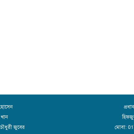
 হোসেন
প্রধ
 খান
হিফজু
চৌধুরী জুবের
মোবা: 0