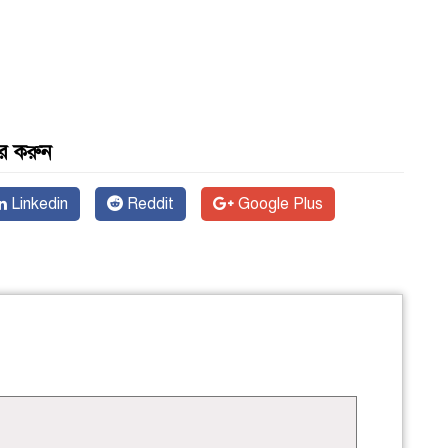
র করুন
Linkedin
Reddit
Google Plus