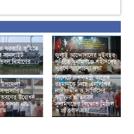
রে সরকারি ভূমিতে
ে সানলাইট
জুলাই আন্দোলনের দুইবছর
ভবন নির্মাণের
পূর্তিতে সুনামগঞ্জে শহীদদের
স্মরণে আলোচনা সভা
সিলেটে প্রধানমন্ত্রী তারেক
ে উপজেলা
রহমানকে নিয়ে এনসিপির
ম্প্রসারিত
নাসীরুদ্দীন ও সার্জিসের
 ভবণের উদ্বোধন
কটুক্তির প্রতিবাদে
দ সদস্য এড.
সুনামগঞ্জের বিক্ষোভ মিছিল
লাম
ও প্রতিবাদ সভা