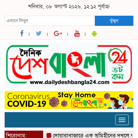
শনিবার, ০৮ অগাস্ট ২০২৬, ১২:১২ পূর্বাহ্ন
খুঁজুন
Toggle
naviga
শিরোনাম:
দোয়ারাবাজারে এক ভূমিহীনের দখলে থাকা সরকারী