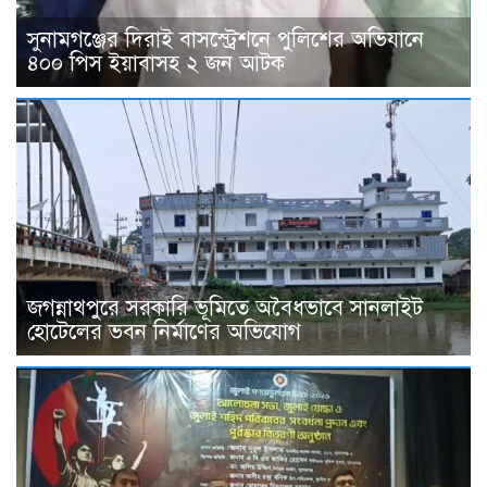
সুনামগঞ্জের দিরাই বাসস্ট্রেশনে পুলিশের অভিযানে
৪০০ পিস ইয়াবাসহ ২ জন আটক
জগন্নাথপুরে সরকারি ভূমিতে অবৈধভাবে সানলাইট
হোটেলের ভবন নির্মাণের অভিযোগ