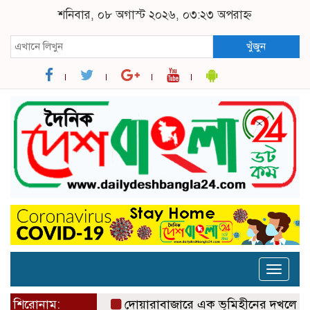
শনিবার, ০৮ অগাস্ট ২০২৬, ০৩:২৩ অপরাহ্ন
খুঁজুন
Toggle
naviga
শিরোনাম:
দোয়ারাবাজারে এক ভূমিহীনের দখলে থাকা সরকা