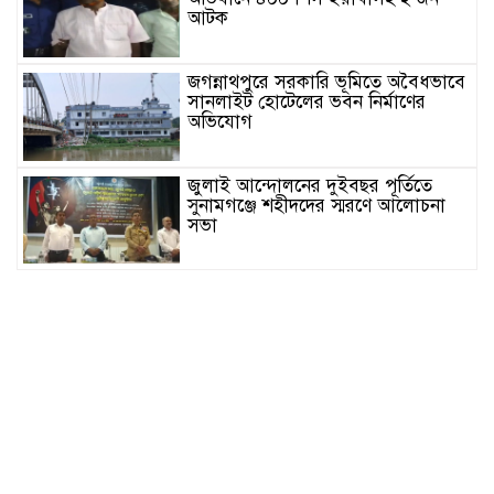
আটক
জগন্নাথপুরে সরকারি ভূমিতে অবৈধভাবে
সানলাইট হোটেলের ভবন নির্মাণের
অভিযোগ
জুলাই আন্দোলনের দুইবছর পূর্তিতে
সুনামগঞ্জে শহীদদের স্মরণে আলোচনা
সভা
সিলেট রেঞ্জের মধ্যে শ্রেষ্ট অফিসার
হিসেবে সম্মাননাপত্র গ্রহন করেন দিরাই
থানার ওসি মোঃ আমিনুল ইসলাম
সুনামগঞ্জে উপজেলা পরিষদের
সম্প্রসারিত প্রশাসনিক ভবণের উদ্বোধন
করেন সংসদ সদস্য এড. নুরুল ইসলাম