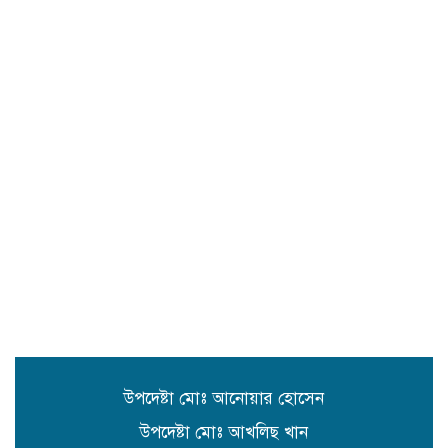
সিলেটে প্রধানমন্ত্রী তারেক রহমানকে
নিয়ে এনসিপির নাসীরুদ্দীন ও সার্জিসের
কটুক্তির প্রতিবাদে সুনামগঞ্জের বিক্ষোভ
মিছিল ও প্রতিবাদ সভা
জগন্নাথপুরে ধর্মীয় অনুষ্ঠান থেকে বাড়ি
ফেরার পথে হাওরে নৌকা ডুবে ৪জন
নিখোঁজ,১ জনের লাশ উদ্ধার।
জগন্নাথপুরে জাকজমকপূর্ণ আয়োজনে
প্রেসক্লাবের ৪৩তম প্রতিষ্ঠাবার্ষিকী
উদযাপন।
বাড়ি জগন্নাথপুর ৫নং ওয়ার্ডে ডুকল শাহ
মাজারের রাস্তার সিসি ঢালাই কাজের শুভ
উদ্বোধন
উপদেষ্টা মোঃ আনোয়ার হোসেন
উপদেষ্টা মোঃ আখলিছ খান