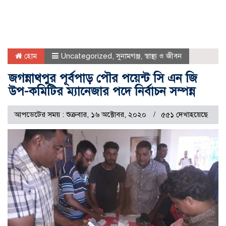
হোম
Uncategorized
,
সুনামগঞ্জ
,
স্বাস্থ্য ও জীবন
জগন্নাথপুর পূর্বপাড় পৌর পয়েন্ট সি এন জি
উপ-কমিটির ম্যানেজার পদে নির্বাচন সম্পন্ন
আপডেটের সময় : শুক্রবার, ১৬ অক্টোবর, ২০২০
৫৫১ দেখাহয়েছে