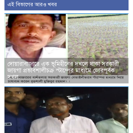
এই বিভাগের আরও খবর
দোয়ারাবাজারে এক ভূমিহীনের দখলে থাকা সরকারী
জায়গা প্রভাবশালীচক্র স্টাম্পের মাধ্যমে জোরপূর্বক
দখল