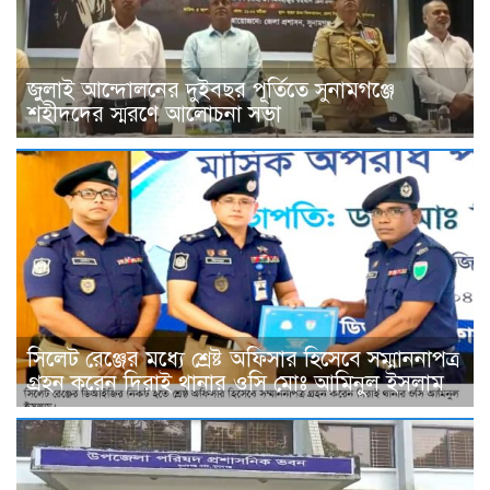
জুলাই আন্দোলনের দুইবছর পূর্তিতে সুনামগঞ্জে
শহীদদের স্মরণে আলোচনা সভা
সিলেট রেঞ্জের মধ্যে শ্রেষ্ট অফিসার হিসেবে সম্মাননাপত্র
গ্রহন করেন দিরাই থানার ওসি মোঃ আমিনুল ইসলাম