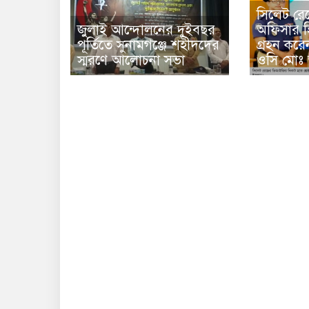
সিলেট রেঞ্জ
জুলাই আন্দোলনের দুইবছর
অফিসার হি
পূর্তিতে সুনামগঞ্জে শহীদদের
গ্রহন করে
স্মরণে আলোচনা সভা
ওসি মোঃ