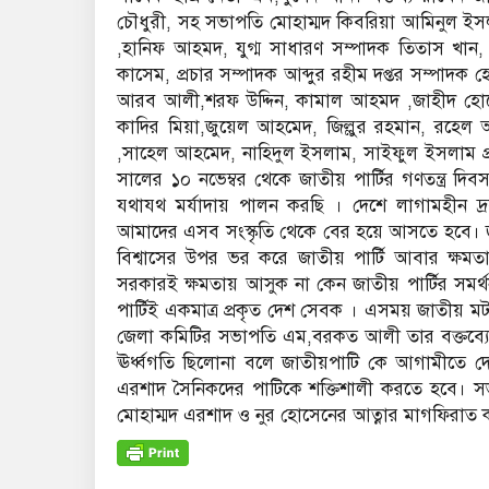
চৌধুরী, সহ সভাপতি মোহাম্মদ কিবরিয়া আমিনুল ইস
,হানিফ আহমদ, যুগ্ম সাধারণ সম্পাদক তিতাস খ
কাসেম, প্রচার সম্পাদক আব্দুর রহীম দপ্তর সম্পাদ
আরব আলী,শরফ উদ্দিন, কামাল আহমদ ,জাহীদ হোস
কাদির মিয়া,জুয়েল আহমেদ, জিল্লুর রহমান, রহে
,সাহেল আহমেদ, নাহিদুল ইসলাম, সাইফুল ইসলাম প্
সালের ১০ নভেম্বর থেকে জাতীয় পার্টির গণতন্ত্র 
যথাযথ মর্যাদায় পালন করছি । দেশে লাগামহীন দ্রব্য
আমাদের এসব সংস্কৃতি থেকে বের হয়ে আসতে হবে। জাতী
বিশ্বাসের উপর ভর করে জাতীয় পার্টি আবার ক্ষম
সরকারই ক্ষমতায় আসুক না কেন জাতীয় পার্টির স
পার্টিই একমাত্র প্রকৃত দেশ সেবক । এসময় জাতীয় মট
জেলা কমিটির সভাপতি এম,বরকত আলী তার বক্তব্যে 
ঊর্ধ্বগতি ছিলোনা বলে জাতীয়পাটি কে আগামীতে দেশব
এরশাদ সৈনিকদের পাটিকে শক্তিশালী করতে হবে। সভায় জ
মোহাম্মদ এরশাদ ও নুর হোসেনের আত্নার মাগফিরাত 