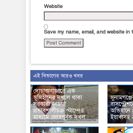
Website
Save my name, email, and website in t
এই বিভাগের আরও খবর
দোয়ারাবাজারে এক
ভূমিহীনের দখলে থাকা
সুনামগঞ্জ
সরকারী জায়গা
বাসস্ট্রেশ
প্রভাবশালীচক্র স্টাম্পের
অভিযানে 
মাধ্যমে জোরপূর্বক দখল
ইয়াবাসহ