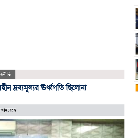
াজনীতি
দ্রব্যমূল্যর ঊর্ধ্বগতি ছিলোনা
েখাহয়েছে