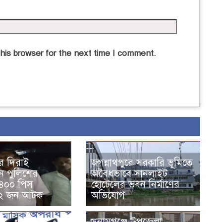
his browser for the next time I comment.
ের দিরাই
জগন্নাথপুরে সরকারি ভূমিতে
নে পুলিশের
অবৈধভাবে সানলাইট
৪০০ পিস
হোটেলের ভবন নির্মাণের
 ২ জন আটক
অভিযোগ
সুনামগঞ্জে উপজেলা