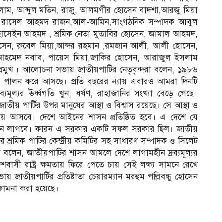
লাম, আব্দুল মতিন, রাজু, আলমগীর হোসেন বাদশা,আরজু মিয়া
ান, রাসেল আহমদ রাজন,আল-আমিন,সাংগঠনিক সম্পাদক আবুল
ক হোসেইন আহমদ , শ্রমিক নেতা মুতাবির হোসেন, জামাল আহমদ,
েন, রুবেল মিয়া,আব্দর রহমান ,রমজান আলী, আলী হোসেন,
ল আহমেদ নবাব, পায়েস মিয়া,জাকির হোসেন, আরাজুল ইসলাম
রমুখ । আলোচনা সভায় জাতীয়পাটির নেতৃবৃন্দরা বলেন, ১৯৮৬
দিবস পালন করে আসছে। প্রতি বছরের ন্যায় এবারও আমরা দিনটি
মূল্যর ঊর্ধ্বগতি খুন, ধর্ষণ, রাহাজানির সংখ্যা বেড়ে গেছে।
য় পার্টির উপর মানুষের আস্থা ও বিশ্বাস রয়েছে। সে আস্থা ও
তায় আসবে। দেশে আইনের শাসন প্রতিষ্ঠিত হবে। এ দেশে যে
মর্থন লাগবে। কারন এ সরকার একটি সফল সরকার ছিল। জাতীয়
র শ্রমিক পাটির কেন্দ্রীয় কমিটির সহ সাধারণ সম্পাদক ও সিলেট
বলেন, জাতীয়পাটির শাসন আমলে দেশে লাগামহীন দ্রব্যমূল্যর
াসী রাষ্ট্র ক্ষমতায় ফিরে পেতে চায় সেই লক্ষ্য সামনে রেখে
াতীয়পার্টির প্রতিষ্টাতা চেয়ারম্যান মরহুম পল্লিবন্ধু হোসেন
কামনা করা হয়েছে।