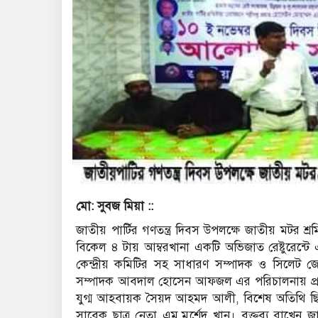
মো: সুবজ মিয়া ::
জাতীয় পার্টির গণতন্ত্র দিবস উপলক্ষে জাতীয় মটর শ্
বিকেল ৪ টায় আম্বরখানা একটি অভিজাত রেষ্টুরেন্ট
কেন্দ্রীয় কমিটির সহ সাধারণ সম্পাদক ও সিলেট
সম্পাদক আবদাল হোসেন আফজল এর পরিচালনায় প্রধা
যুগ্ম আহবায়ক সৈয়দ আহমদ আলী, বিশেষ অতিথি ছি
সাবেক ছাত্র নেতা এম,মুর্শেদ খান। বক্তব্য রাখ