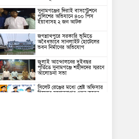
সুনামগঞ্জের দিরাই বাসস্ট্রেশনে
পুলিশের অভিযানে ৪০০ পিস
ইয়াবাসহ ২ জন আটক
জগন্নাথপুরে সরকারি ভূমিতে
অবৈধভাবে সানলাইট হোটেলের
ভবন নির্মাণের অভিযোগ
জুলাই আন্দোলনের দুইবছর
পূর্তিতে সুনামগঞ্জে শহীদদের স্মরণে
আলোচনা সভা
সিলেট রেঞ্জের মধ্যে শ্রেষ্ট অফিসার
হিসেবে সম্মাননাপত্র গ্রহন করেন
দিরাই থানার ওসি মোঃ আমিনুল
ইসলাম
সুনামগঞ্জে উপজেলা পরিষদের
সম্প্রসারিত প্রশাসনিক ভবণের
উদ্বোধন করেন সংসদ সদস্য এড.
নুরুল ইসলাম