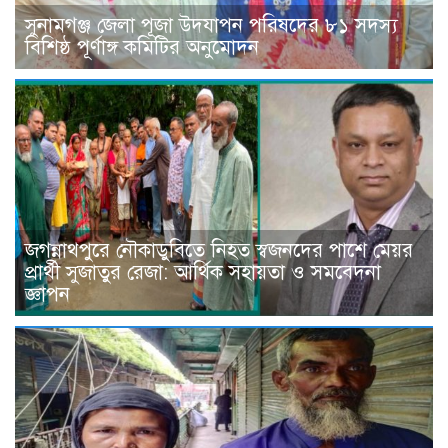
সুনামগঞ্জ জেলা পূজা উদযাপন পরিষদের ৮১ সদস্য
বিশিষ্ঠ পূর্ণাঙ্গ কমিটির অনুমোদন
জগন্নাথপুরে নৌকাডুবিতে নিহত স্বজনদের পাশে মেয়র
প্রার্থী সুজাতুর রেজা: আর্থিক সহায়তা ও সমবেদনা
জ্ঞাপন