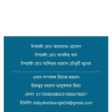
করেন সংসদ সদস্য এড. নুরুল ইসলাম
সিলেটে প্রধানমন্ত্রী তারেক রহমানকে
নিয়ে এনসিপির নাসীরুদ্দীন ও সার্জিসের
কটুক্তির প্রতিবাদে সুনামগঞ্জের বিক্ষোভ
মিছিল ও প্রতিবাদ সভা
উপদেষ্টা মোঃ আনোয়ার হোসেন
উপদেষ্টা মোঃ আখলিছ খান
উপদেষ্টা মোঃ আকিকুর রহমান চৌধুরী জুবের
প্রধান সম্পাদক রিয়াজ রহমান
হিফজুর রহমান তালুকদার জিয়া
মোবা: 01720834965/01689478267
ইমেইল dailydeshbangla24@gmail.com