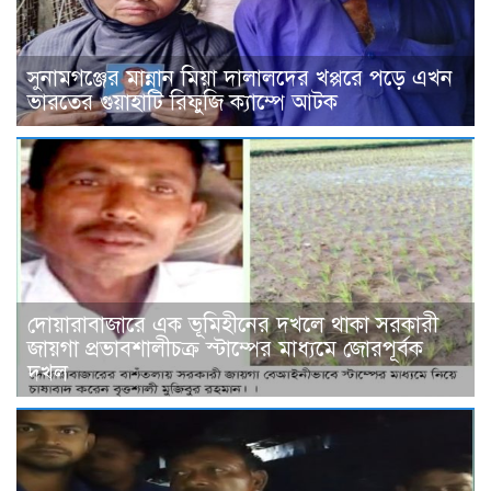
সুনামগঞ্জের মান্নান মিয়া দালালদের খপ্পরে পড়ে এখন
ভারতের গুয়াহাটি রিফুজি ক্যাম্পে আটক
দোয়ারাবাজারে এক ভূমিহীনের দখলে থাকা সরকারী
জায়গা প্রভাবশালীচক্র স্টাম্পের মাধ্যমে জোরপূর্বক
দখল