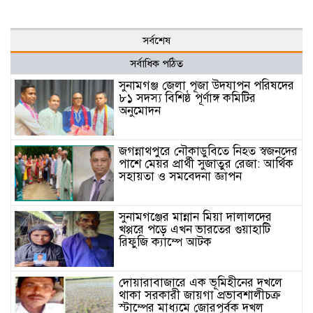
সর্বশেষ
সর্বাধিক পঠিত
সুনামগঞ্জ জেলা পূজা উদযাপন পরিষদের
৮১ সদস্য বিশিষ্ঠ পূর্ণাঙ্গ কমিটির
অনুমোদন
জগন্নাথপুরে নৌকাডুবিতে নিহত স্বজনদের
পাশে মেয়র প্রার্থী সুজাতুর রেজা: আর্থিক
সহায়তা ও সমবেদনা জ্ঞাপন
সুনামগঞ্জের মান্নান মিয়া দালালদের
খপ্পরে পড়ে এখন ভারতের গুয়াহাটি
রিফুজি ক্যাম্পে আটক
দোয়ারাবাজারে এক ভূমিহীনের দখলে
থাকা সরকারী জায়গা প্রভাবশালীচক্র
স্টাম্পের মাধ্যমে জোরপূর্বক দখল