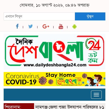
সোমবার, ১০ অগাস্ট ২০২৬, ০৯:৪৬ অপরাহ্ন
খুঁজুন
Toggle
naviga
শিরোনাম:
সুনামগঞ্জ জেলা পূজা উদযাপন পরিষদের ৮১ সদস্য বিশি