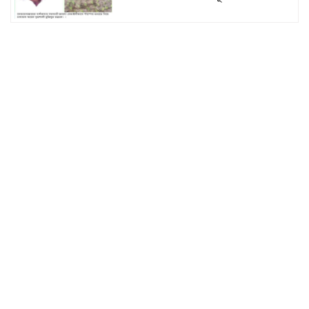
সুনামগঞ্জের দিরাই বাসস্ট্রেশনে পুলিশের
অভিযানে ৪০০ পিস ইয়াবাসহ ২ জন
আটক
জগন্নাথপুরে সরকারি ভূমিতে অবৈধভাবে
সানলাইট হোটেলের ভবন নির্মাণের
অভিযোগ
জুলাই আন্দোলনের দুইবছর পূর্তিতে
সুনামগঞ্জে শহীদদের স্মরণে আলোচনা
সভা
সিলেট রেঞ্জের মধ্যে শ্রেষ্ট অফিসার
হিসেবে সম্মাননাপত্র গ্রহন করেন দিরাই
থানার ওসি মোঃ আমিনুল ইসলাম
সুনামগঞ্জে উপজেলা পরিষদের
সম্প্রসারিত প্রশাসনিক ভবণের উদ্বোধন