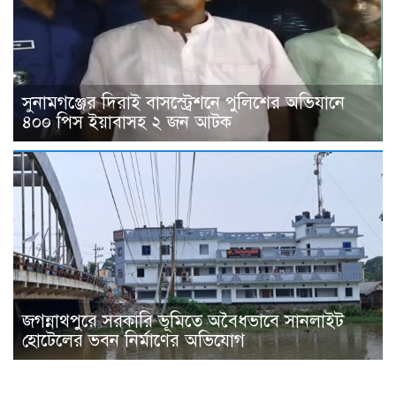
সুনামগঞ্জের দিরাই বাসস্ট্রেশনে পুলিশের অভিযানে
৪০০ পিস ইয়াবাসহ ২ জন আটক
জগন্নাথপুরে সরকারি ভূমিতে অবৈধভাবে সানলাইট
হোটেলের ভবন নির্মাণের অভিযোগ