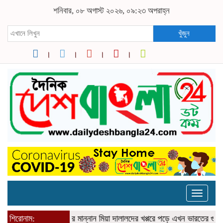
শনিবার, ০৮ অগাস্ট ২০২৬, ০৯:২৩ অপরাহ্ন
খুঁজুন
Toggle
naviga
শিরোনাম:
সুনামগঞ্জের মান্নান মিয়া দালালদের খপ্পরে পড়ে এখন ভারতের গুয়াহাটি রিফ