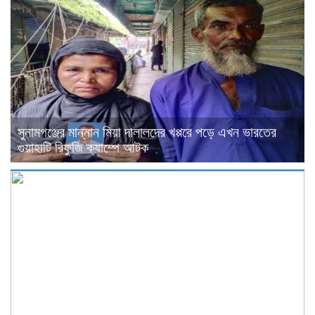
সুনামগঞ্জের মান্নান মিয়া দালালদের খপ্পরে পড়ে এখন ভারতের
গুয়াহাটি রিফুজি ক্যাম্পে আটক