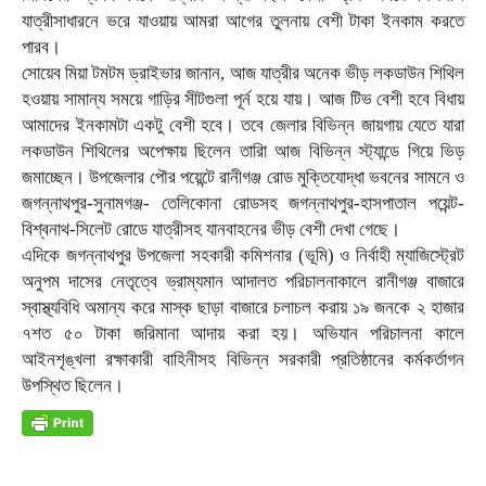
যাত্রীসাধারনে ভরে যাওয়ায় আমরা আগের তুলনায় বেশী টাকা ইনকাম করতে
পারব।
সোয়েব মিয়া টমটম ড্রাইভার জানান, আজ যাত্রীর অনেক ভীড় লকডাউন শিথিল
হওয়ায় সামান্য সময়ে গাড়ির সীটগুলা পূর্ন হয়ে যায়। আজ টিভ বেশী হবে বিধায়
আমাদের ইনকামটা একটু বেশী হবে। তবে জেলার বিভিন্ন জায়গায় যেতে যারা
লকডাউন শিথিলের অপেক্ষায় ছিলেন তারাি আজ বিভিন্ন স্ট্যান্ডে গিয়ে ভিড়
জমাচ্ছেন। উপজেলার পৌর পয়েন্টে রানীগঞ্জ রোড মুক্তিযোদ্ধা ভবনের সামনে ও
জগন্নাথপুর-সুনামগঞ্জ- তেলিকোনা রোডসহ জগন্নাথপুর-হাসপাতাল পয়েন্ট-
বিশ্বনাথ-সিলেট রোডে যাত্রীসহ যানবাহনের ভীড় বেশী দেখা গেছে।
এদিকে জগন্নাথপুর উপজেলা সহকারী কমিশনার (ভূমি) ও নির্বাহী ম্যাজিস্ট্রেট
অনুপম দাসের নেতৃত্বে ভ্রাম্যমান আদালত পরিচালনাকালে রানীগঞ্জ বাজারে
স্বাস্থ্যবিধি অমান্য করে মাস্ক ছাড়া বাজারে চলাচল করায় ১৯ জনকে ২ হাজার
৭শত ৫০ টাকা জরিমানা আদায় করা হয়। অভিযান পরিচালনা কালে
আইনশৃঙ্খলা রক্ষাকারী বাহিনীসহ বিভিন্ন সরকারী প্রতিষ্ঠানের কর্মকর্তাগন
উপস্থিত ছিলেন।