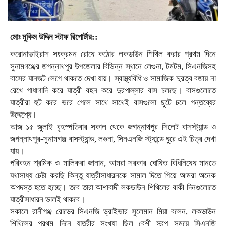
মোঃ মুকিম উদ্দিন স্টাফ রিপোর্টার::
করোনাভাইরাস সংক্রমন রোধে কঠোর লকডাউন শিথিল করার প্রথম দিনে
সুনামগঞ্জের জগন্নাথপুর উপজেলার বিভিন্ন স্থানে লেগুনা, টমটম, সিএনজিসহ
বাসের যানজট লেগে থাকতে দেখা যায়। স্বাস্থ্যবিধি ও সামাজিক দুরত্ব বজায় না
রেখে গাধাগাদি করে যাত্রী বহন করে দুরপাল্লার বাস চলছে। বাসগুলোতে
যাত্রীরা হুট করে ভরে গেলে সাথে সাথেই বাসগুলো ছুটে চলে গন্তব্যের
উদ্দেশ্যে।
আজ ১৫ জুলাই বৃহস্পতিবার সকাল থেকে জগন্নাথপুর সিলেট বাসস্ট্যান্ড ও
জগন্নাথপুর-সুনামগঞ্জ বাসস্ট্যান্ড, লগুনা, সিনএনজি স্ট্যান্ডে ঘুরে এই চিত্র দেখা
যায়।
পরিবহন শ্রমিক ও মালিকরা জানান, আমরা সরকার ঘোষিত বিধিনিষেধ মানতে
যথাসাধ্য চেষ্টা করছি কিন্তু যাত্রীসাধারনকে সামাল দিতে গিয়ে আমরা অনেক
অপদস্ত হতে হচ্ছে। তবে তারা আশাবাদী লকডাউন শিথিলের বাকী দিনগুলোতে
যাত্রীসাধারন ভালই থাকবে।
সকালে রানীগঞ্জ রোডের সিএনজি ড্রাইভার সুলেমান মিয়া বলেন, লকডাউন
শিথিলের প্রথম দিনে যাত্রীর সংখ্যা ছিল বেশী স্বল্প সময়ে সিএনজি