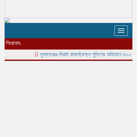
Toggle
naviga
শিরোনাম:
সুনামগঞ্জের দিরাই বাসস্ট্রেশনে পুলিশের অভিযানে ৪০০ পিস ই