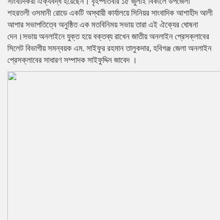
সাংবাদিকরা ঐক্যবদ্ধ হয়েছেন। বৃহষ্পতিবার ১৫ জুলাই বিকালে উপজেলা
শহরতলী ওসমানী রোডে একটি অস্থায়ী কার্যালয়ে সিনিয়র সাংবাদিক আশাহীদ আলী
আশার সভাপতিত্বে অনুষ্ঠিত এক মতবিনিময় সভায় তারা এই ঐক্যের ঘোষনা
দেন।সভায় অনলাইনে যুক্ত হয়ে বক্তব্য রাখেন জাতীয় অনলাইন প্রেসক্লাবের
সিলেট বিভাগীয় সমন্বয়ক এম. সাইফুর রহমান তালুকদার, হবিগঞ্জ জেলা অনলাইন
প্রেসক্লাবের সাধারণ সম্পাদক সাইফুদ্দিন জাবেদ ।