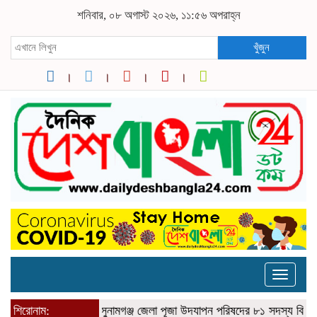
শনিবার, ০৮ অগাস্ট ২০২৬, ১১:৫৬ অপরাহ্ন
খুঁজুন
Toggle
naviga
শিরোনাম:
সুনামগঞ্জ জেলা পূজা উদযাপন পরিষদের ৮১ সদস্য বিশিষ্ঠ পূর্ণাঙ