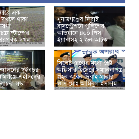
জারে এক
র দখলে থাকা
সুনামগঞ্জের দিরাই
ায়গা
বাসস্ট্রেশনে পুলিশের
চক্র স্টাম্পের
অভিযানে ৪০০ পিস
োরপূর্বক দখল
ইয়াবাসহ ২ জন আটক
সিলেট রেঞ্জের মধ্যে শ্রেষ্ট
্দোলনের দুইবছর
অফিসার হিসেবে সম্মাননাপত্র
সুনামগঞ্জে শহীদদের
গ্রহন করেন দিরাই থানার
লোচনা সভা
ওসি মোঃ আমিনুল ইসলাম