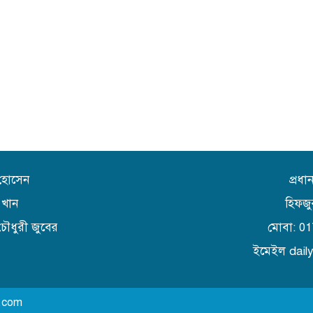
 হোসেন
প্রধ
 খান
হিফজু
চৌধুরী জুবের
মোবা: 0
ইমেইল dai
4.com