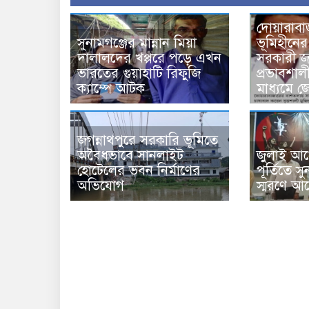
দোয়ারাবা
সুনামগঞ্জের মান্নান মিয়া
ভূমিহীনে
দালালদের খপ্পরে পড়ে এখন
সরকারী জ
ভারতের গুয়াহাটি রিফুজি
প্রভাবশালী
ক্যাম্পে আটক
মাধ্যমে জ
জগন্নাথপুরে সরকারি ভূমিতে
অবৈধভাবে সানলাইট
জুলাই আন
হোটেলের ভবন নির্মাণের
পূর্তিতে 
অভিযোগ
স্মরণে আ