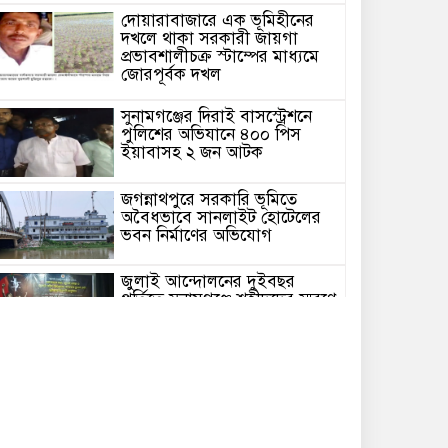
দোয়ারাবাজারে এক ভূমিহীনের
দখলে থাকা সরকারী জায়গা
প্রভাবশালীচক্র স্টাম্পের মাধ্যমে
জোরপূর্বক দখল
সুনামগঞ্জের দিরাই বাসস্ট্রেশনে
পুলিশের অভিযানে ৪০০ পিস
ইয়াবাসহ ২ জন আটক
জগন্নাথপুরে সরকারি ভূমিতে
অবৈধভাবে সানলাইট হোটেলের
ভবন নির্মাণের অভিযোগ
জুলাই আন্দোলনের দুইবছর
পূর্তিতে সুনামগঞ্জে শহীদদের স্মরণে
আলোচনা সভা
সিলেট রেঞ্জের মধ্যে শ্রেষ্ট অফিসার
হিসেবে সম্মাননাপত্র গ্রহন করেন
দিরাই থানার ওসি মোঃ আমিনুল
ইসলাম