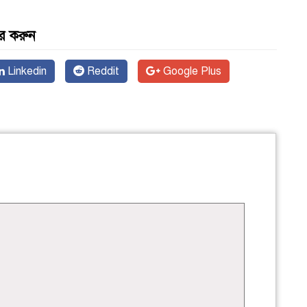
র করুন
Linkedin
Reddit
Google Plus