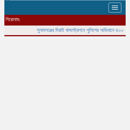
Toggle
naviga
শিরোনাম:
সুনামগঞ্জের দিরাই বাসস্ট্রেশনে পুলিশের অভিযানে ৪০০ পিস ই