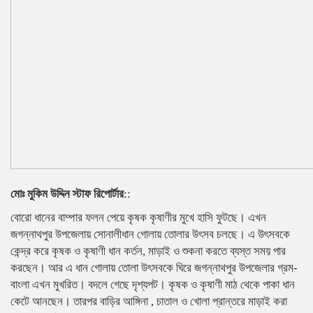
মোঃ মুকিম উদ্দিন স্টাফ রিপোর্টার
::
বোরো ধানের বাম্পার ফলন পেয়ে কৃষক কৃষাণীর মুখে হাসি ফুটছে। এখন
জগন্নাথপুর উপজেলায় সোনালীধান গোলায় তোলার উৎসব চলছে। এ উৎসবকে
কেন্দ্র করে কৃষক ও কৃষাণী ধান কর্তন, মাড়াই ও শুকনা করতে ব্যস্ত সময় পার
করছেন। আর এ ধান গোলায় তোলা উৎসবকে ঘিরে জগন্নাথপুর উপজেলার গ্রম-
বাংলা এখন মুখরিত। বদলে গেছে দৃশ্যপট। কৃষক ও কৃষাণী মাঠ থেকে পাকা ধান
কেটে আনছেন। তারপর বাড়ির আঙ্গিনা , চাতাল ও খোলা প্রান্তরে মাড়াই করা