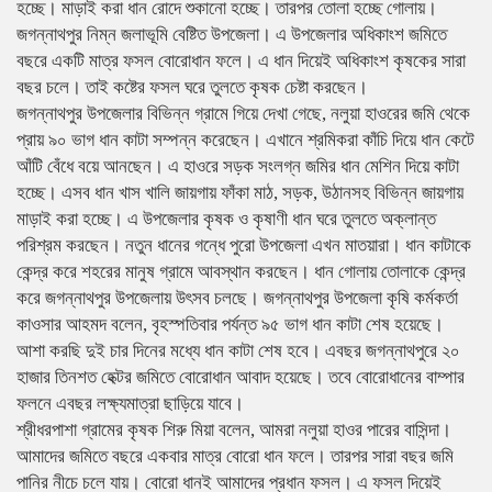
হচ্ছে। মাড়াই করা ধান রোদে শুকানো হচ্ছে। তারপর তোলা হচ্ছে গোলায়।
জগন্নাথপুর নিম্ন জলাভূমি বেষ্টিত উপজেলা। এ উপজেলার অধিকাংশ জমিতে
বছরে একটি মাত্র ফসল বোরোধান ফলে। এ ধান দিয়েই অধিকাংশ কৃষকের সারা
বছর চলে। তাই কষ্টের ফসল ঘরে তুলতে কৃষক চেষ্টা করছেন।
জগন্নাথপুর উপজেলার বিভিন্ন গ্রামে গিয়ে দেখা গেছে, নলুয়া হাওরের জমি থেকে
প্রায় ৯০ ভাগ ধান কাটা সম্পন্ন করেছেন। এখানে শ্রমিকরা কাঁচি দিয়ে ধান কেটে
আঁটি বেঁধে বয়ে আনছেন। এ হাওরে সড়ক সংলগ্ন জমির ধান মেশিন দিয়ে কাটা
হচ্ছে। এসব ধান খাস খালি জায়গায় ফাঁকা মাঠ, সড়ক, উঠানসহ বিভিন্ন জায়গায়
মাড়াই করা হচ্ছে। এ উপজেলার কৃষক ও কৃষাণী ধান ঘরে তুলতে অক্লান্ত
পরিশ্রম করছেন। নতুন ধানের গন্ধে পুরো উপজেলা এখন মাতয়ারা। ধান কাটাকে
কেন্দ্র করে শহরের মানুষ গ্রামে আবস্থান করছেন। ধান গোলায় তোলাকে কেন্দ্র
করে জগন্নাথপুর উপজেলায় উৎসব চলছে। জগন্নাথপুর উপজেলা কৃষি কর্মকর্তা
কাওসার আহমদ বলেন, বৃহস্পতিবার পর্যন্ত ৯৫ ভাগ ধান কাটা শেষ হয়েছে।
আশা করছি দুই চার দিনের মধ্যে ধান কাটা শেষ হবে। এবছর জগন্নাথপুরে ২০
হাজার তিনশত হেক্টর জমিতে বোরোধান আবাদ হয়েছে। তবে বোরোধানের বাম্পার
ফলনে এবছর লক্ষ্যমাত্রা ছাড়িয়ে যাবে।
শ্রীধরপাশা গ্রামের কৃষক শিরু মিয়া বলেন, আমরা নলুয়া হাওর পারের বাসিন্দা।
আমাদের জমিতে বছরে একবার মাত্র বোরো ধান ফলে। তারপর সারা বছর জমি
পানির নীচে চলে যায়। বোরো ধানই আমাদের প্রধান ফসল। এ ফসল দিয়েই